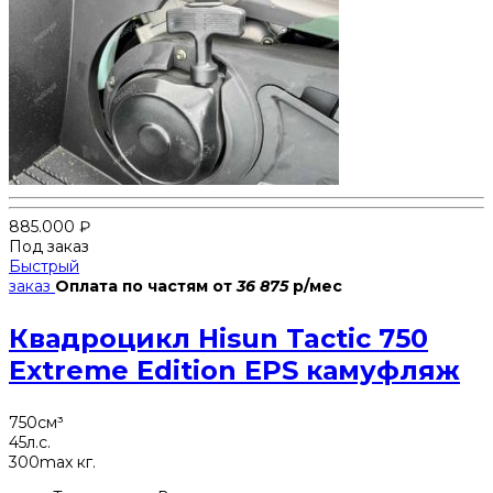
885.000
₽
Под заказ
Быстрый
заказ
Оплата по частям
от
36 875
р/мес
Квадроцикл Hisun Tactic 750
Extreme Edition EPS камуфляж
750
см³
45
л.с.
300
max кг.