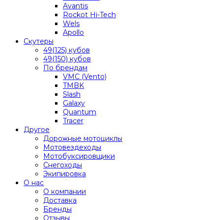
Avantis
Rockot Hi-Tech
Wels
Apollo
Скутеры
49(125) кубов
49(150) кубов
По брендам
VMC (Vento)
TMBK
Slash
Galaxy
Quantum
Tracer
Другое
Дорожные мотоциклы
Мотовездеходы
Мотобуксировщики
Снегоходы
Экипировка
О нас
О компании
Доставка
Бренды
Отзывы