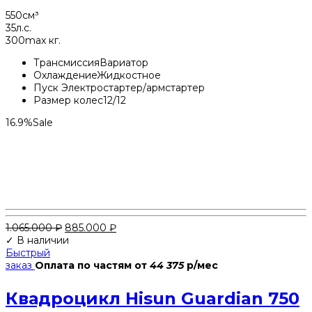
550
см³
35
л.с.
300
max кг.
Трансмиссия
Вариатор
Охлаждение
Жидкостное
Пуск
Электростартер/армстартер
Размер колес
12/12
16.9%
Sale
Первоначальная
Текущая
1.065.000
₽
885.000
₽
цена
цена:
✓ В наличии
составляла
885.000 ₽.
Быстрый
1.065.000 ₽.
заказ
Оплата по частям
от
44 375
р/мес
Квадроцикл Hisun Guardian 750