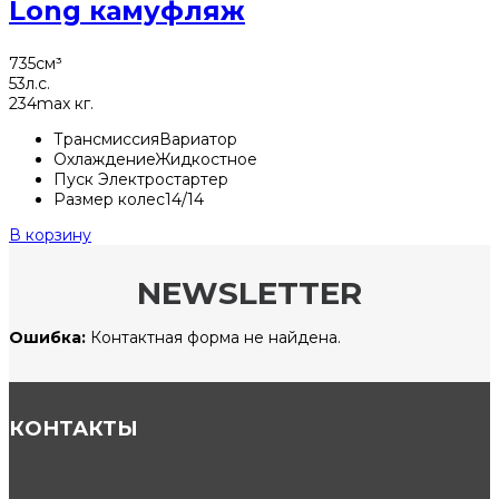
Long камуфляж
735
см³
53
л.с.
234
max кг.
Трансмиссия
Вариатор
Охлаждение
Жидкостное
Пуск
Электростартер
Размер колес
14/14
В корзину
NEWSLETTER
Ошибка:
Контактная форма не найдена.
КОНТАКТЫ