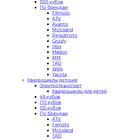
300 кубов
По брендам
FXmoto
ATV
Avantis
Motoland
Regulmoto
Grizzly
Irbis
Mikilon
MM
TAO
Wels
Yacota
Квадроциклы детские
Электротранспорт
Квадроциклы для детей
49 кубов
110 кубов
125 кубов
По брендам
ATV
Fxmoto
Motoland
TAO