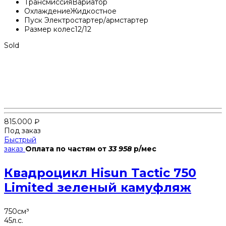
Трансмиссия
Вариатор
Охлаждение
Жидкостное
Пуск
Электростартер/армстартер
Размер колес
12/12
Sold
815.000
₽
Под заказ
Быстрый
заказ
Оплата по частям
от
33 958
р/мес
Квадроцикл Hisun Tactic 750
Limited зеленый камуфляж
750
см³
45
л.с.