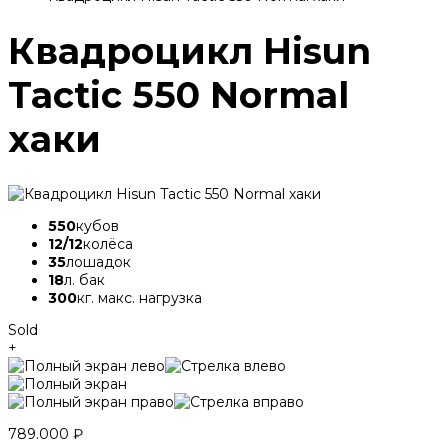
Квадроцикл Hisun
Tactic 550 Normal
хаки
550
кубов
12/12
колёса
35
лошадок
18
л. бак
300
кг. макс. нагрузка
Sold
+
789.000
₽