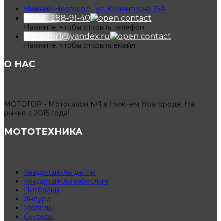
Нижний Новгород, ул. Коминтерна 35А
+7 831 288-91-40
Нажмите, чтобы открыть телефон
motogor1@yandex.ru
Нажмите, чтобы открыть емайл
О НАС
МОТОГОР - Мотосалон №1 в Нижнем Новгороде. На
рынке с 2015 года!
МОТОТЕХНИКА
Квадроциклы детям
Квадроциклы взрослым
Питбайки
Эндуро
Мопеды
Скутеры