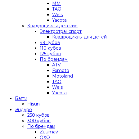
MM
TAO
Wels
Yacota
Квадроциклы детские
Электротранспорт
Квадроциклы для детей
49 кубов
110 кубов
125 кубов
По брендам
ATV
Fxmoto
Motoland
TAO
Wels
Yacota
Багги
Hisun
Эндуро
250 кубов
300 кубов
По брендам
Zuumav
OXO