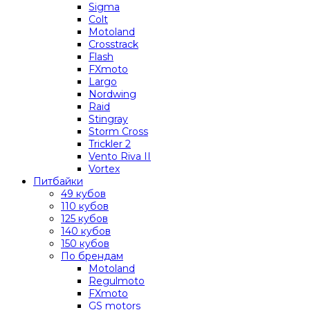
Sigma
Colt
Motoland
Crosstrack
Flash
FXmoto
Largo
Nordwing
Raid
Stingray
Storm Cross
Trickler 2
Vento Riva II
Vortex
Питбайки
49 кубов
110 кубов
125 кубов
140 кубов
150 кубов
По брендам
Motoland
Regulmoto
FXmoto
GS motors