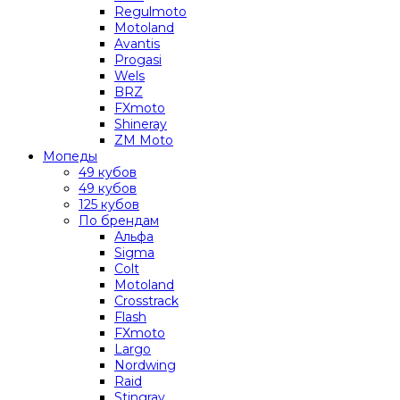
Regulmoto
Motoland
Avantis
Progasi
Wels
BRZ
FXmoto
Shineray
ZM Moto
Мопеды
49 кубов
49 кубов
125 кубов
По брендам
Альфа
Sigma
Colt
Motoland
Crosstrack
Flash
FXmoto
Largo
Nordwing
Raid
Stingray