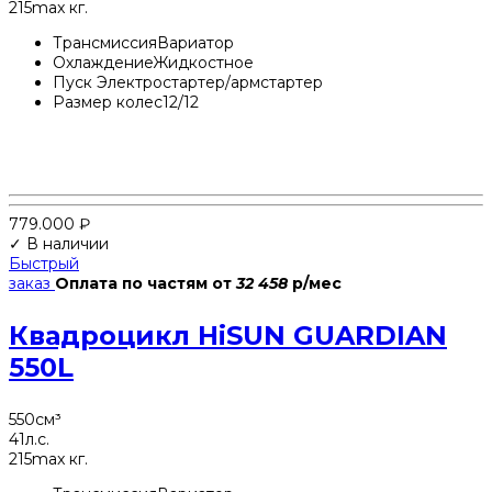
215
max кг.
Трансмиссия
Вариатор
Охлаждение
Жидкостное
Пуск
Электростартер/армстартер
Размер колес
12/12
779.000
₽
✓ В наличии
Быстрый
заказ
Оплата по частям
от
32 458
р/мес
Квадроцикл HiSUN GUARDIAN
550L
550
см³
41
л.с.
215
max кг.