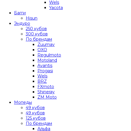
Wels
Yacota
Багги
Hisun
Эндуро
250 кубов
300 кубов
По брендам
Zuumav
OXO
Regulmoto
Motoland
Avantis
Progasi
Wels
BRZ
FXmoto
Shineray
ZM Moto
Мопеды
49 кубов
49 кубов
125 кубов
По брендам
Альфа