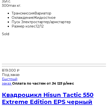
35
л.с.
300
max кг.
Трансмиссия
Вариатор
Охлаждение
Жидкостное
Пуск
Электростартер/армстартер
Размер колес
12/12
Sold
819.000
₽
Под заказ
Быстрый
заказ
Оплата по частям
от
34 125
р/мес
Квадроцикл Hisun Tactic 550
Extreme Edition EPS черный