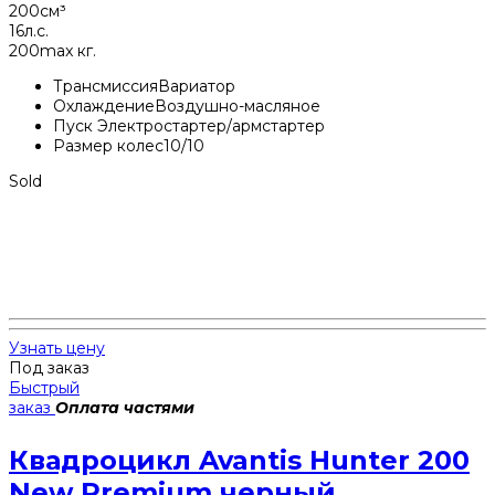
200
см³
16
л.с.
200
max кг.
Трансмиссия
Вариатор
Охлаждение
Воздушно-масляное
Пуск
Электростартер/армстартер
Размер колес
10/10
Sold
Узнать цену
Под заказ
Быстрый
заказ
Оплата частями
Квадроцикл Avantis Hunter 200
New Premium черный