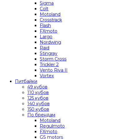
Sigma
Colt
Motoland
Crosstrack
Flash
FXmoto
Largo
Nordwing
Raid
Stingray
Storm Cross
Trickler 2
Vento Riva II
Vortex
Питбайки
49 кубов
110 кубов
125 кубов
140 кубов
150 кубов
По брендам
Motoland
Regulmoto
FXmoto
GS motors