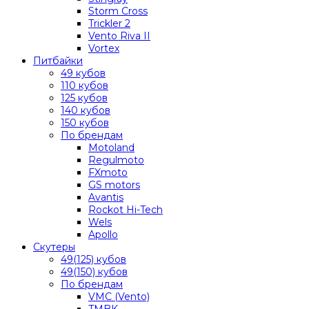
Storm Cross
Trickler 2
Vento Riva II
Vortex
Питбайки
49 кубов
110 кубов
125 кубов
140 кубов
150 кубов
По брендам
Motoland
Regulmoto
FXmoto
GS motors
Avantis
Rockot Hi-Tech
Wels
Apollo
Скутеры
49(125) кубов
49(150) кубов
По брендам
VMC (Vento)
TMBK