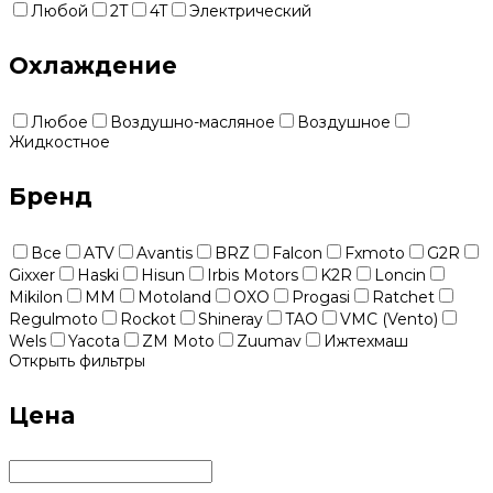
Любой
2T
4T
Электрический
Охлаждение
Любое
Воздушно-масляное
Воздушное
Жидкостное
Бренд
Все
ATV
Avantis
BRZ
Falcon
Fxmoto
G2R
Gixxer
Haski
Hisun
Irbis Motors
K2R
Loncin
Mikilon
MM
Motoland
OXO
Progasi
Ratchet
Regulmoto
Rockot
Shineray
TAO
VMC (Vento)
Wels
Yacota
ZM Moto
Zuumav
Ижтехмаш
Открыть фильтры
Цена