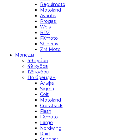
Regulmoto
Motoland
Avantis
Progasi
Wels
BRZ
FXmoto
Shineray
ZM Moto
Мопеды
49 кубов
49 кубов
125 кубов
По брендам
Альфа
Sigma
Colt
Motoland
Crosstrack
Flash
FXmoto
Largo
Nordwing
Raid
Stingray