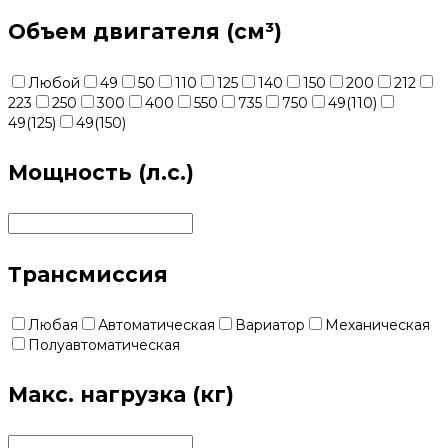
Объем двигателя (см³)
Любой
49
50
110
125
140
150
200
212
223
250
300
400
550
735
750
49(110)
49(125)
49(150)
Мощность (л.с.)
Трансмиссия
Любая
Автоматическая
Вариатор
Механическая
Полуавтоматическая
Макс. нагрузка (кг)