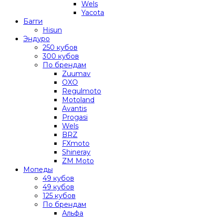
Wels
Yacota
Багги
Hisun
Эндуро
250 кубов
300 кубов
По брендам
Zuumav
OXO
Regulmoto
Motoland
Avantis
Progasi
Wels
BRZ
FXmoto
Shineray
ZM Moto
Мопеды
49 кубов
49 кубов
125 кубов
По брендам
Альфа