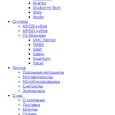
Avantis
Rockot Hi-Tech
Wels
Apollo
Скутеры
49(125) кубов
49(150) кубов
По брендам
VMC (Vento)
TMBK
Slash
Galaxy
Quantum
Tracer
Другое
Дорожные мотоциклы
Мотовездеходы
Мотобуксировщики
Снегоходы
Экипировка
О нас
О компании
Доставка
Бренды
Отзывы