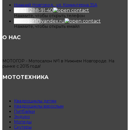
Нижний Новгород, ул. Коминтерна 35А
+7 831 288-91-40
Нажмите, чтобы открыть телефон
motogor1@yandex.ru
Нажмите, чтобы открыть емайл
О НАС
МОТОГОР - Мотосалон №1 в Нижнем Новгороде. На
рынке с 2015 года!
МОТОТЕХНИКА
Квадроциклы детям
Квадроциклы взрослым
Питбайки
Эндуро
Мопеды
Скутеры