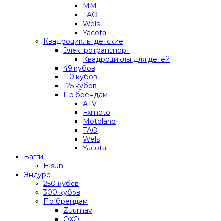
MM
TAO
Wels
Yacota
Квадроциклы детские
Электротранспорт
Квадроциклы для детей
49 кубов
110 кубов
125 кубов
По брендам
ATV
Fxmoto
Motoland
TAO
Wels
Yacota
Багги
Hisun
Эндуро
250 кубов
300 кубов
По брендам
Zuumav
OXO