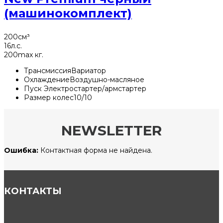
(машинокомплект)
200
см³
16
л.с.
200
max кг.
Трансмиссия
Вариатор
Охлаждение
Воздушно-масляное
Пуск
Электростартер/армстартер
Размер колес
10/10
NEWSLETTER
Ошибка:
Контактная форма не найдена.
КОНТАКТЫ