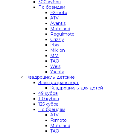
300 кубов
По брендам
FXmoto
ATV
Avantis
Motoland
Regulmoto
Grizzly
Irbis
Mikilon
MM
TAO
Wels
Yacota
Квадроциклы детские
Электротранспорт
Квадроциклы для детей
49 кубов
110 кубов
125 кубов
По брендам
ATV
Fxmoto
Motoland
TAO