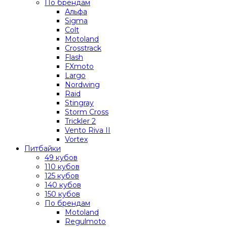
По брендам
Альфа
Sigma
Colt
Motoland
Crosstrack
Flash
FXmoto
Largo
Nordwing
Raid
Stingray
Storm Cross
Trickler 2
Vento Riva II
Vortex
Питбайки
49 кубов
110 кубов
125 кубов
140 кубов
150 кубов
По брендам
Motoland
Regulmoto