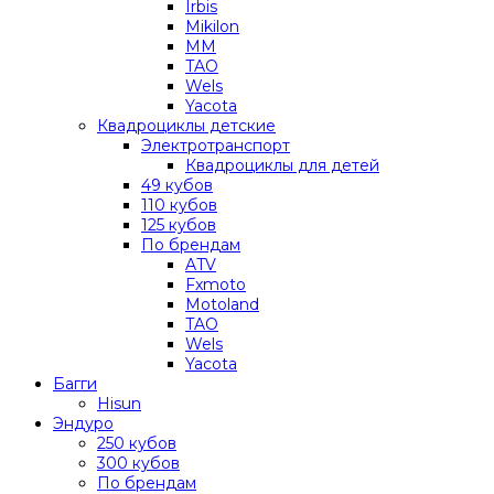
Irbis
Mikilon
MM
TAO
Wels
Yacota
Квадроциклы детские
Электротранспорт
Квадроциклы для детей
49 кубов
110 кубов
125 кубов
По брендам
ATV
Fxmoto
Motoland
TAO
Wels
Yacota
Багги
Hisun
Эндуро
250 кубов
300 кубов
По брендам