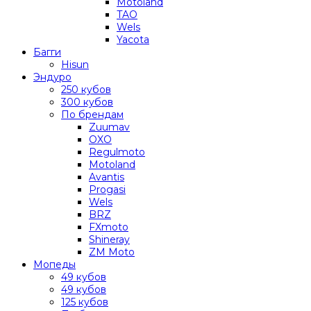
Motoland
TAO
Wels
Yacota
Багги
Hisun
Эндуро
250 кубов
300 кубов
По брендам
Zuumav
OXO
Regulmoto
Motoland
Avantis
Progasi
Wels
BRZ
FXmoto
Shineray
ZM Moto
Мопеды
49 кубов
49 кубов
125 кубов