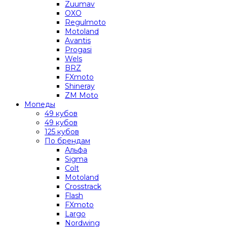
Zuumav
OXO
Regulmoto
Motoland
Avantis
Progasi
Wels
BRZ
FXmoto
Shineray
ZM Moto
Мопеды
49 кубов
49 кубов
125 кубов
По брендам
Альфа
Sigma
Colt
Motoland
Crosstrack
Flash
FXmoto
Largo
Nordwing