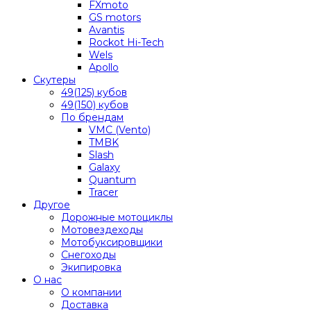
FXmoto
GS motors
Avantis
Rockot Hi-Tech
Wels
Apollo
Скутеры
49(125) кубов
49(150) кубов
По брендам
VMC (Vento)
TMBK
Slash
Galaxy
Quantum
Tracer
Другое
Дорожные мотоциклы
Мотовездеходы
Мотобуксировщики
Снегоходы
Экипировка
О нас
О компании
Доставка