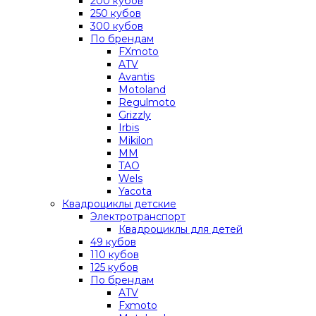
200 кубов
250 кубов
300 кубов
По брендам
FXmoto
ATV
Avantis
Motoland
Regulmoto
Grizzly
Irbis
Mikilon
MM
TAO
Wels
Yacota
Квадроциклы детские
Электротранспорт
Квадроциклы для детей
49 кубов
110 кубов
125 кубов
По брендам
ATV
Fxmoto