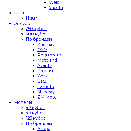
Wels
Yacota
Багги
Hisun
Эндуро
250 кубов
300 кубов
По брендам
Zuumav
OXO
Regulmoto
Motoland
Avantis
Progasi
Wels
BRZ
FXmoto
Shineray
ZM Moto
Мопеды
49 кубов
49 кубов
125 кубов
По брендам
Альфа