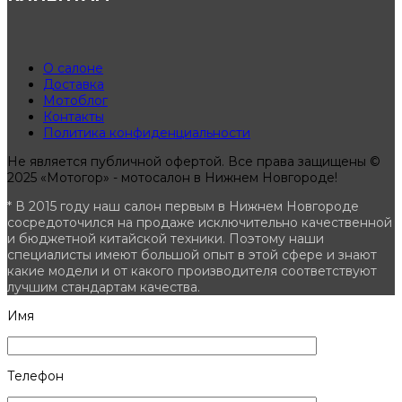
О салоне
Доставка
Мотоблог
Контакты
Политика конфиденциальности
Не является публичной офертой. Все права защищены ©
2025 «Мотогор» - мотосалон в Нижнем Новгороде!
* В 2015 году наш салон первым в Нижнем Новгороде
сосредоточился на продаже исключительно качественной
и бюджетной китайской техники. Поэтому наши
специалисты имеют большой опыт в этой сфере и знают
какие модели и от какого производителя соответствуют
лучшим стандартам качества.
Имя
Телефон