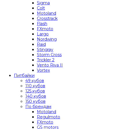
Sigma
Colt
Motoland
Crosstrack
Flash
FXmoto
Largo
Nordwing
Raid
Stingray
Storm Cross
Trickler 2
Vento Riva II
Vortex
Питбайки
49 кубов
110 кубов
125 кубов
140 кубов
150 кубов
По брендам
Motoland
Regulmoto
FXmoto
GS motors