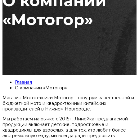
О компании
«Мотогор»
Главная
О компании «Мотогор»
Магазин Мототехники Мотогор – шоу-рум качественной и
бюджетной мото и квадро-техники китайских
производителей в Нижнем Новгороде.
Мы работаем на рынке с 2015 г. Линейка предлагаемой
продукции включает детские, подростковые и
квадроциклы для взрослых, а для тех, кто любит более
экстремальную езду, мы всегда рады предложить