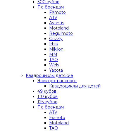
300 кубов
По брендам
FXmoto
ATV
Avantis
Motoland
Regulmoto
Grizzly
Irbis
Mikilon
MM
TAO
Wels
Yacota
Квадроциклы детские
Электротранспорт
Квадроциклы для детей
49 кубов
110 кубов
125 кубов
По брендам
ATV
Fxmoto
Motoland
TAO