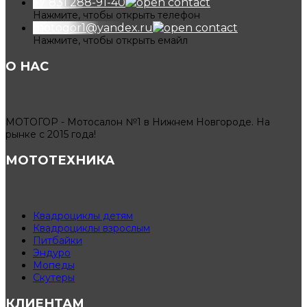
+7 831 288-91-40
Нажмите, чтобы открыть телефон
motogor1@yandex.ru
Нажмите, чтобы открыть емайл
О НАС
МОТОГОР - Мотосалон №1 в Нижнем Новгороде. На
рынке с 2015 года!
МОТОТЕХНИКА
Квадроциклы детям
Квадроциклы взрослым
Питбайки
Эндуро
Мопеды
Скутеры
КЛИЕНТАМ