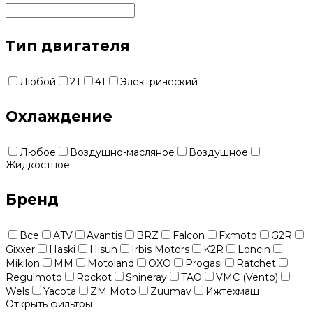
Тип двигателя
Любой
2T
4T
Электрический
Охлаждение
Любое
Воздушно-масляное
Воздушное
Жидкостное
Бренд
Все
ATV
Avantis
BRZ
Falcon
Fxmoto
G2R
Gixxer
Haski
Hisun
Irbis Motors
K2R
Loncin
Mikilon
MM
Motoland
OXO
Progasi
Ratchet
Regulmoto
Rockot
Shineray
TAO
VMC (Vento)
Wels
Yacota
ZM Moto
Zuumav
Ижтехмаш
Открыть фильтры