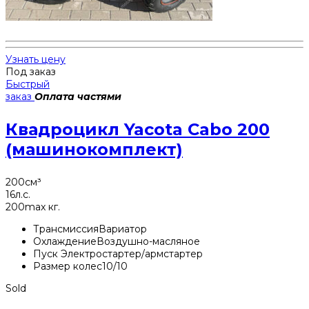
Узнать цену
Под заказ
Быстрый
заказ
Оплата частями
Квадроцикл Yacota Cabo 200
(машинокомплект)
200
см³
16
л.с.
200
max кг.
Трансмиссия
Вариатор
Охлаждение
Воздушно-масляное
Пуск
Электростартер/армстартер
Размер колес
10/10
Sold