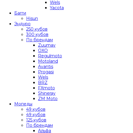
Wels
Yacota
Багги
Hisun
Эндуро
250 кубов
300 кубов
По брендам
Zuumav
OXO
Regulmoto
Motoland
Avantis
Progasi
Wels
BRZ
FXmoto
Shineray
ZM Moto
Мопеды
49 кубов
49 кубов
125 кубов
По брендам
Альфа