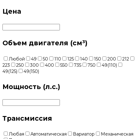
Цена
Объем двигателя (см³)
Любой
49
50
110
125
140
150
200
212
223
250
300
400
550
735
750
49(110)
49(125)
49(150)
Мощность (л.с.)
Трансмиссия
Любая
Автоматическая
Вариатор
Механическая