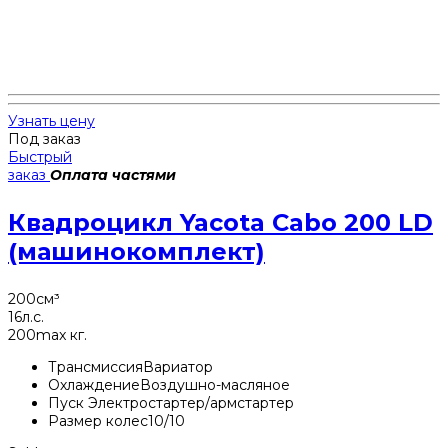
Узнать цену
Под заказ
Быстрый
заказ
Оплата частями
Квадроцикл Yacota Cabo 200 LD
(машинокомплект)
200
см³
16
л.с.
200
max кг.
Трансмиссия
Вариатор
Охлаждение
Воздушно-масляное
Пуск
Электростартер/армстартер
Размер колес
10/10