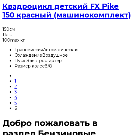
Квадроцикл детский FX Pike
150 красный (машинокомплект)
150
см³
11
л.с.
100
max кг.
Трансмиссия
Автоматическая
Охлаждение
Воздушное
Пуск
Электростартер
Размер колес
8/8
1
2
3
4
5
6
Добро пожаловать в
раздел Бензиновые