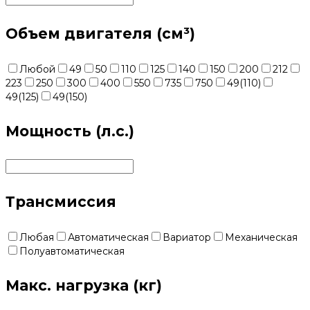
Объем двигателя (см³)
Любой
49
50
110
125
140
150
200
212
223
250
300
400
550
735
750
49(110)
49(125)
49(150)
Мощность (л.с.)
Трансмиссия
Любая
Автоматическая
Вариатор
Механическая
Полуавтоматическая
Макс. нагрузка (кг)