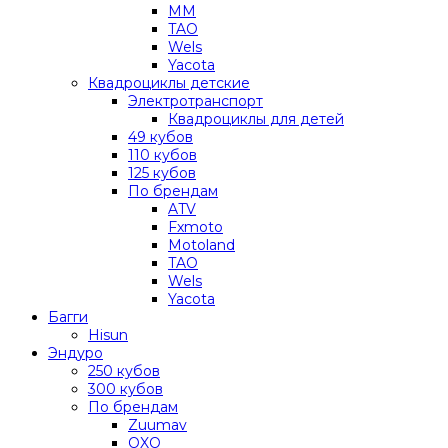
MM
TAO
Wels
Yacota
Квадроциклы детские
Электротранспорт
Квадроциклы для детей
49 кубов
110 кубов
125 кубов
По брендам
ATV
Fxmoto
Motoland
TAO
Wels
Yacota
Багги
Hisun
Эндуро
250 кубов
300 кубов
По брендам
Zuumav
OXO