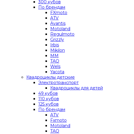
300 кубов
По брендам
FXmoto
ATV
Avantis
Motoland
Regulmoto
Grizzly
Irbis
Mikilon
MM
TAO
Wels
Yacota
Квадроциклы детские
Электротранспорт
Квадроциклы для детей
49 кубов
110 кубов
125 кубов
По брендам
ATV
Fxmoto
Motoland
TAO