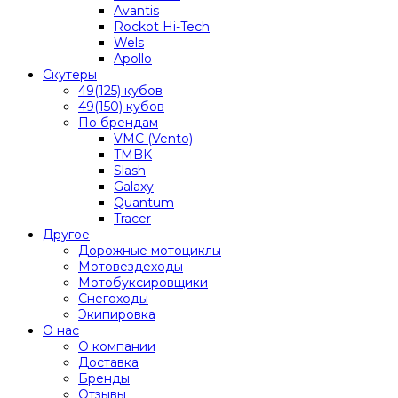
Avantis
Rockot Hi-Tech
Wels
Apollo
Скутеры
49(125) кубов
49(150) кубов
По брендам
VMC (Vento)
TMBK
Slash
Galaxy
Quantum
Tracer
Другое
Дорожные мотоциклы
Мотовездеходы
Мотобуксировщики
Снегоходы
Экипировка
О нас
О компании
Доставка
Бренды
Отзывы