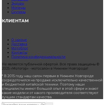
Эндуро
Мопеды
Скутеры
КЛИЕНТАМ
О салоне
Доставка
Мотоблог
Контакты
Политика конфиденциальности
Не является публичной офертой. Все права защищены ©
2025 «Мотогор» - мотосалон в Нижнем Новгороде!
* В 2015 году наш салон первым в Нижнем Новгороде
сосредоточился на продаже исключительно качественной
и бюджетной китайской техники. Поэтому наши
специалисты имеют большой опыт в этой сфере и знают
какие модели и от какого производителя соответствуют
лучшим стандартам качества.
→