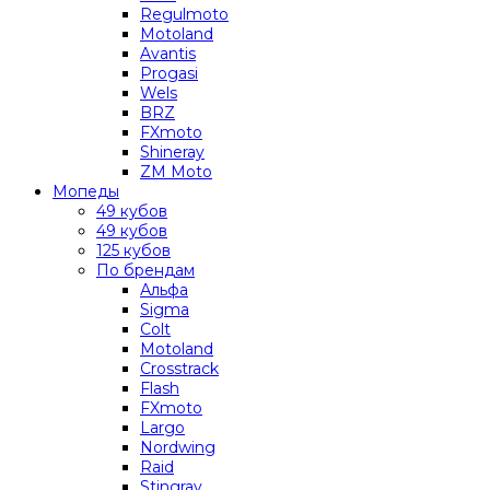
Regulmoto
Motoland
Avantis
Progasi
Wels
BRZ
FXmoto
Shineray
ZM Moto
Мопеды
49 кубов
49 кубов
125 кубов
По брендам
Альфа
Sigma
Colt
Motoland
Crosstrack
Flash
FXmoto
Largo
Nordwing
Raid
Stingray