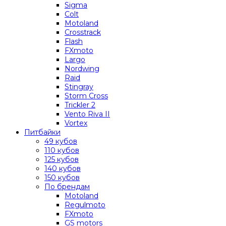
Sigma
Colt
Motoland
Crosstrack
Flash
FXmoto
Largo
Nordwing
Raid
Stingray
Storm Cross
Trickler 2
Vento Riva II
Vortex
Питбайки
49 кубов
110 кубов
125 кубов
140 кубов
150 кубов
По брендам
Motoland
Regulmoto
FXmoto
GS motors