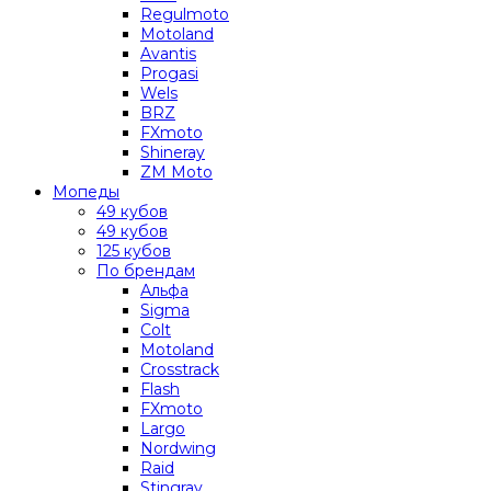
Regulmoto
Motoland
Avantis
Progasi
Wels
BRZ
FXmoto
Shineray
ZM Moto
Мопеды
49 кубов
49 кубов
125 кубов
По брендам
Альфа
Sigma
Colt
Motoland
Crosstrack
Flash
FXmoto
Largo
Nordwing
Raid
Stingray