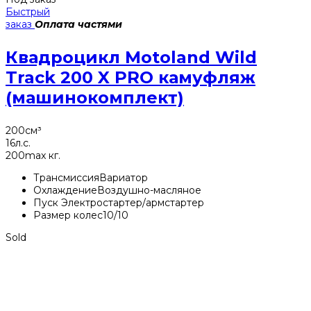
Быстрый
заказ
Оплата частями
Квадроцикл Motoland Wild
Track 200 X PRO камуфляж
(машинокомплект)
200
см³
16
л.с.
200
max кг.
Трансмиссия
Вариатор
Охлаждение
Воздушно-масляное
Пуск
Электростартер/армстартер
Размер колес
10/10
Sold