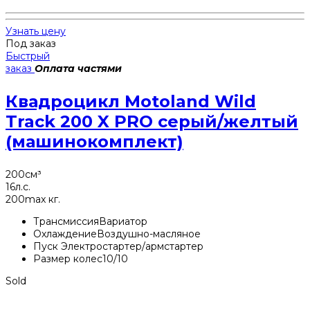
Узнать цену
Под заказ
Быстрый
заказ
Оплата частями
Квадроцикл Motoland Wild
Track 200 X PRO серый/желтый
(машинокомплект)
200
см³
16
л.с.
200
max кг.
Трансмиссия
Вариатор
Охлаждение
Воздушно-масляное
Пуск
Электростартер/армстартер
Размер колес
10/10
Sold