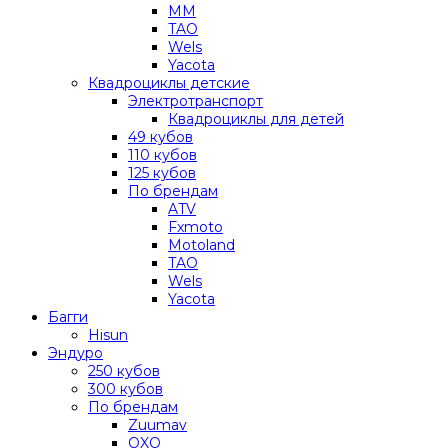
MM
TAO
Wels
Yacota
Квадроциклы детские
Электротранспорт
Квадроциклы для детей
49 кубов
110 кубов
125 кубов
По брендам
ATV
Fxmoto
Motoland
TAO
Wels
Yacota
Багги
Hisun
Эндуро
250 кубов
300 кубов
По брендам
Zuumav
OXO