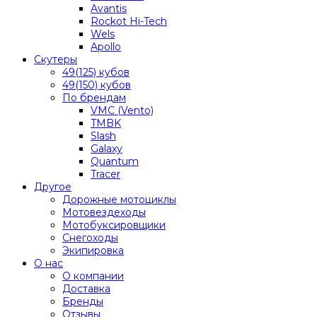
Avantis
Rockot Hi-Tech
Wels
Apollo
Скутеры
49(125) кубов
49(150) кубов
По брендам
VMC (Vento)
TMBK
Slash
Galaxy
Quantum
Tracer
Другое
Дорожные мотоциклы
Мотовездеходы
Мотобуксировщики
Снегоходы
Экипировка
О нас
О компании
Доставка
Бренды
Отзывы