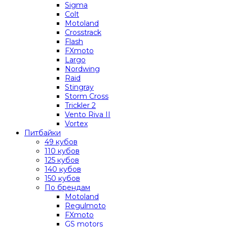
Sigma
Colt
Motoland
Crosstrack
Flash
FXmoto
Largo
Nordwing
Raid
Stingray
Storm Cross
Trickler 2
Vento Riva II
Vortex
Питбайки
49 кубов
110 кубов
125 кубов
140 кубов
150 кубов
По брендам
Motoland
Regulmoto
FXmoto
GS motors