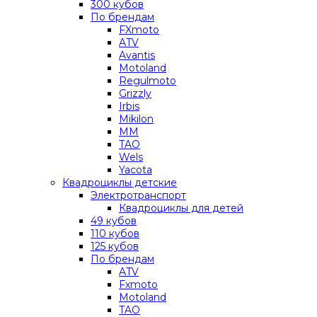
300 кубов
По брендам
FXmoto
ATV
Avantis
Motoland
Regulmoto
Grizzly
Irbis
Mikilon
MM
TAO
Wels
Yacota
Квадроциклы детские
Электротранспорт
Квадроциклы для детей
49 кубов
110 кубов
125 кубов
По брендам
ATV
Fxmoto
Motoland
TAO