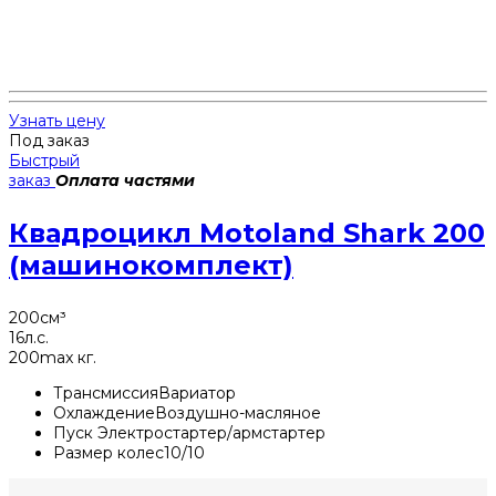
Узнать цену
Под заказ
Быстрый
заказ
Оплата частями
Квадроцикл Motoland Shark 200
(машинокомплект)
200
см³
16
л.с.
200
max кг.
Трансмиссия
Вариатор
Охлаждение
Воздушно-масляное
Пуск
Электростартер/армстартер
Размер колес
10/10