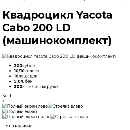
Квадроцикл Yacota
Cabo 200 LD
(машинокомплект)
200
кубов
10/10
колёса
16
лошадок
5.0
л. бак
200
кг. макс. нагрузка
Sold
+
Нет в наличии