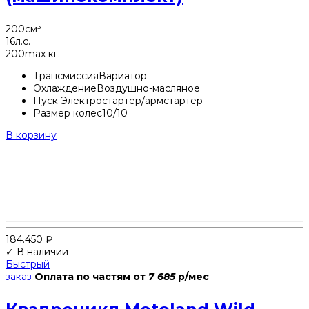
200
см³
16
л.с.
200
max кг.
Трансмиссия
Вариатор
Охлаждение
Воздушно-масляное
Пуск
Электростартер/армстартер
Размер колес
10/10
В корзину
184.450
₽
✓ В наличии
Быстрый
заказ
Оплата по частям
от
7 685
р/мес