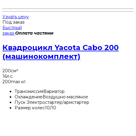
Узнать цену
Под заказ
Быстрый
заказ
Оплата частями
Квадроцикл Yacota Cabo 200
(машинокомплект)
200
см³
16
л.с.
200
max кг.
Трансмиссия
Вариатор
Охлаждение
Воздушно-масляное
Пуск
Электростартер/армстартер
Размер колес
10/10