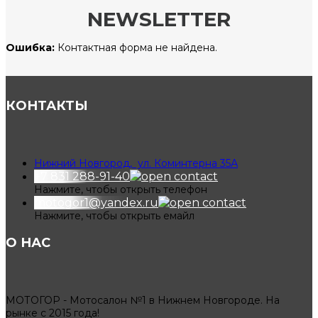
NEWSLETTER
Ошибка:
Контактная форма не найдена.
КОНТАКТЫ
Нижний Новгород, ул. Коминтерна 35А
+7 831 288-91-40
Нажмите, чтобы открыть телефон
motogor1@yandex.ru
Нажмите, чтобы открыть емайл
О НАС
МОТОГОР - Мотосалон №1 в Нижнем Новгороде. На
рынке с 2015 года!