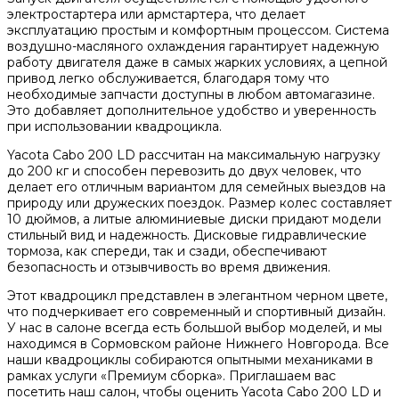
электростартера или армстартера, что делает
эксплуатацию простым и комфортным процессом. Система
воздушно-масляного охлаждения гарантирует надежную
работу двигателя даже в самых жарких условиях, а цепной
привод легко обслуживается, благодаря тому что
необходимые запчасти доступны в любом автомагазине.
Это добавляет дополнительное удобство и уверенность
при использовании квадроцикла.
Yacota Cabo 200 LD рассчитан на максимальную нагрузку
до 200 кг и способен перевозить до двух человек, что
делает его отличным вариантом для семейных выездов на
природу или дружеских поездок. Размер колес составляет
10 дюймов, а литые алюминиевые диски придают модели
стильный вид и надежность. Дисковые гидравлические
тормоза, как спереди, так и сзади, обеспечивают
безопасность и отзывчивость во время движения.
Этот квадроцикл представлен в элегантном черном цвете,
что подчеркивает его современный и спортивный дизайн.
У нас в салоне всегда есть большой выбор моделей, и мы
находимся в Сормовском районе Нижнего Новгорода. Все
наши квадроциклы собираются опытными механиками в
рамках услуги «Премиум сборка». Приглашаем вас
посетить наш салон, чтобы оценить Yacota Cabo 200 LD и