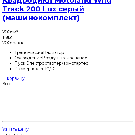
Квадроцикл Motoland Wild
Track 200 Lux серый
(машинокомплект)
200
см³
16
л.с.
200
max кг.
Трансмиссия
Вариатор
Охлаждение
Воздушно-масляное
Пуск
Электростартер/армстартер
Размер колес
10/10
В корзину
Sold
Узнать цену
Под заказ