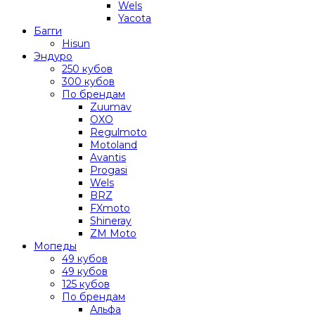
Wels
Yacota
Багги
Hisun
Эндуро
250 кубов
300 кубов
По брендам
Zuumav
OXO
Regulmoto
Motoland
Avantis
Progasi
Wels
BRZ
FXmoto
Shineray
ZM Moto
Мопеды
49 кубов
49 кубов
125 кубов
По брендам
Альфа