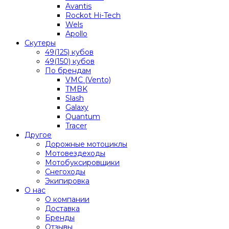
Avantis
Rockot Hi-Tech
Wels
Apollo
Скутеры
49(125) кубов
49(150) кубов
По брендам
VMC (Vento)
TMBK
Slash
Galaxy
Quantum
Tracer
Другое
Дорожные мотоциклы
Мотовездеходы
Мотобуксировщики
Снегоходы
Экипировка
О нас
О компании
Доставка
Бренды
Отзывы