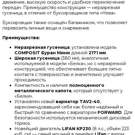
движение, высокую скорость и удобное переключение
передач. Преимущество конструкции — неразрезная
гусеница, в отличие от буксировщиков типа «Нева».
Буксировщик также оснащён багажником, что позволяет
перевозить личные вещи и снаряжение.
Преимущества:
Неразрезная гусеница
: установлена модель
COMPOSIT Буран Мини
длиной
2171 мм
.
Широкая гусеница
(380 мм), аналогичная
используемой в модели «Белка», но с неразрезной
конструкцией, что обеспечивает большее пятно
контакта с поверхностью и значительно улучшает
проходимость.
Компактность и наличие
полноценного
металлического капота
, который отсутствует у
«Белки».
Установлен новый
вариатор TAV2-40
,
зарекомендовавший себя как более надёжный и
быстрый по сравнению с вариатором
FORWARD
. Для
безопасности используется механический дисковый
тормоз.
Новейший двигатель
LIFAN KP230
(8 л.с., объём 223
куб. см) — самый мощный в линейке
Lifan
с валом