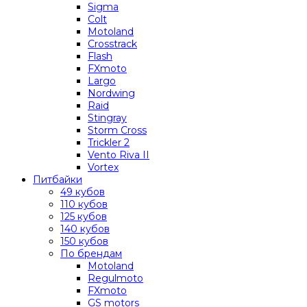
Sigma
Colt
Motoland
Crosstrack
Flash
FXmoto
Largo
Nordwing
Raid
Stingray
Storm Cross
Trickler 2
Vento Riva II
Vortex
Питбайки
49 кубов
110 кубов
125 кубов
140 кубов
150 кубов
По брендам
Motoland
Regulmoto
FXmoto
GS motors