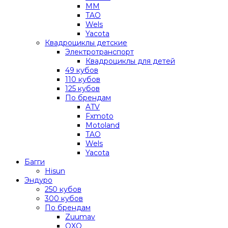
MM
TAO
Wels
Yacota
Квадроциклы детские
Электротранспорт
Квадроциклы для детей
49 кубов
110 кубов
125 кубов
По брендам
ATV
Fxmoto
Motoland
TAO
Wels
Yacota
Багги
Hisun
Эндуро
250 кубов
300 кубов
По брендам
Zuumav
OXO