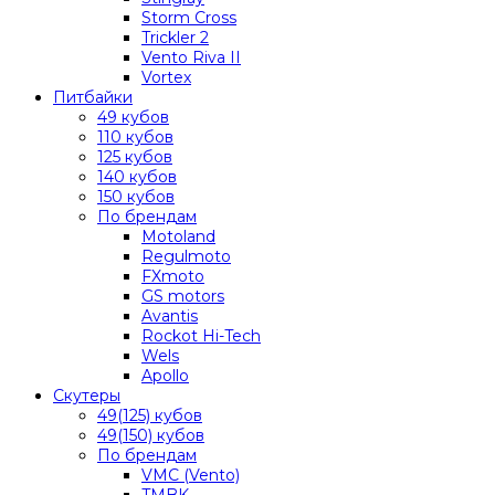
Storm Cross
Trickler 2
Vento Riva II
Vortex
Питбайки
49 кубов
110 кубов
125 кубов
140 кубов
150 кубов
По брендам
Motoland
Regulmoto
FXmoto
GS motors
Avantis
Rockot Hi-Tech
Wels
Apollo
Скутеры
49(125) кубов
49(150) кубов
По брендам
VMC (Vento)
TMBK