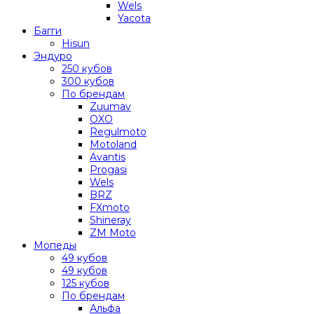
Wels
Yacota
Багги
Hisun
Эндуро
250 кубов
300 кубов
По брендам
Zuumav
OXO
Regulmoto
Motoland
Avantis
Progasi
Wels
BRZ
FXmoto
Shineray
ZM Moto
Мопеды
49 кубов
49 кубов
125 кубов
По брендам
Альфа