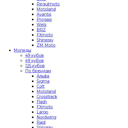
Regulmoto
Motoland
Avantis
Progasi
Wels
BRZ
FXmoto
Shineray
ZM Moto
Мопеды
49 кубов
49 кубов
125 кубов
По брендам
Альфа
Sigma
Colt
Motoland
Crosstrack
Flash
FXmoto
Largo
Nordwing
Raid
Stingray