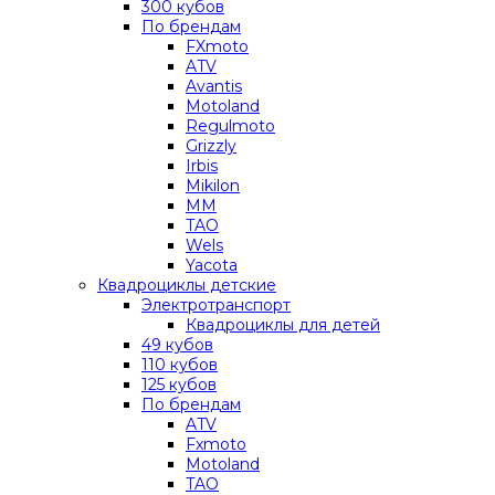
300 кубов
По брендам
FXmoto
ATV
Avantis
Motoland
Regulmoto
Grizzly
Irbis
Mikilon
MM
TAO
Wels
Yacota
Квадроциклы детские
Электротранспорт
Квадроциклы для детей
49 кубов
110 кубов
125 кубов
По брендам
ATV
Fxmoto
Motoland
TAO