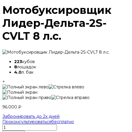
Мотобуксировщик
Лидер-Дельта-2S-
CVLT 8 л.с.
223
кубов
8
лошадок
4.0
л. бак
+
96.000
₽
Забронировать
до 2х дней
Проконсультироваться
бесплатно