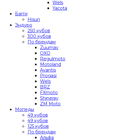
Wels
Yacota
Багги
Hisun
Эндуро
250 кубов
300 кубов
По брендам
Zuumav
OXO
Regulmoto
Motoland
Avantis
Progasi
Wels
BRZ
FXmoto
Shineray
ZM Moto
Мопеды
49 кубов
49 кубов
125 кубов
По брендам
Альфа