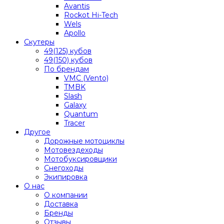
Avantis
Rockot Hi-Tech
Wels
Apollo
Скутеры
49(125) кубов
49(150) кубов
По брендам
VMC (Vento)
TMBK
Slash
Galaxy
Quantum
Tracer
Другое
Дорожные мотоциклы
Мотовездеходы
Мотобуксировщики
Снегоходы
Экипировка
О нас
О компании
Доставка
Бренды
Отзывы