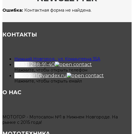
Ошибка:
Контактная форма не найдена.
КОНТАКТЫ
Нижний Новгород, ул. Коминтерна 35А
+7 831 288-91-40
Нажмите, чтобы открыть телефон
motogor1@yandex.ru
Нажмите, чтобы открыть емайл
О НАС
МОТОГОР - Мотосалон №1 в Нижнем Новгороде. На
рынке с 2015 года!
МОТОТЕХНИКА