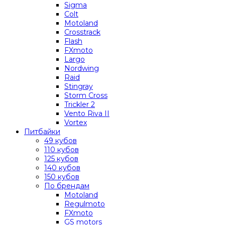
Sigma
Colt
Motoland
Crosstrack
Flash
FXmoto
Largo
Nordwing
Raid
Stingray
Storm Cross
Trickler 2
Vento Riva II
Vortex
Питбайки
49 кубов
110 кубов
125 кубов
140 кубов
150 кубов
По брендам
Motoland
Regulmoto
FXmoto
GS motors