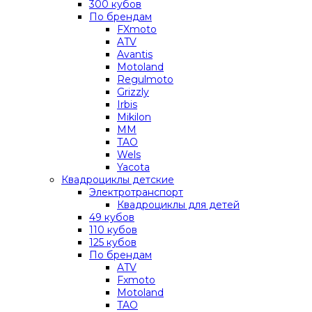
300 кубов
По брендам
FXmoto
ATV
Avantis
Motoland
Regulmoto
Grizzly
Irbis
Mikilon
MM
TAO
Wels
Yacota
Квадроциклы детские
Электротранспорт
Квадроциклы для детей
49 кубов
110 кубов
125 кубов
По брендам
ATV
Fxmoto
Motoland
TAO