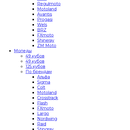
Regulmoto
Motoland
Avantis
Progasi
Wels
BRZ
FXmoto
Shineray
ZM Moto
Мопеды
49 кубов
49 кубов
125 кубов
По брендам
Альфа
Sigma
Colt
Motoland
Crosstrack
Flash
FXmoto
Largo
Nordwing
Raid
Stingray