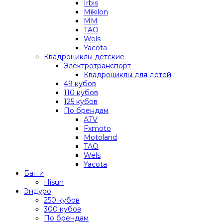
Irbis
Mikilon
MM
TAO
Wels
Yacota
Квадроциклы детские
Электротранспорт
Квадроциклы для детей
49 кубов
110 кубов
125 кубов
По брендам
ATV
Fxmoto
Motoland
TAO
Wels
Yacota
Багги
Hisun
Эндуро
250 кубов
300 кубов
По брендам