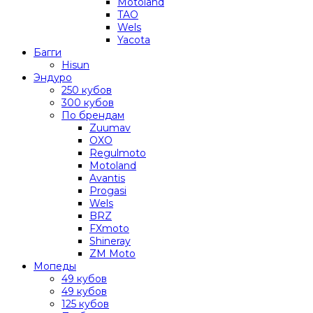
Motoland
TAO
Wels
Yacota
Багги
Hisun
Эндуро
250 кубов
300 кубов
По брендам
Zuumav
OXO
Regulmoto
Motoland
Avantis
Progasi
Wels
BRZ
FXmoto
Shineray
ZM Moto
Мопеды
49 кубов
49 кубов
125 кубов