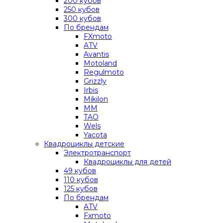
200 кубов
250 кубов
300 кубов
По брендам
FXmoto
ATV
Avantis
Motoland
Regulmoto
Grizzly
Irbis
Mikilon
MM
TAO
Wels
Yacota
Квадроциклы детские
Электротранспорт
Квадроциклы для детей
49 кубов
110 кубов
125 кубов
По брендам
ATV
Fxmoto