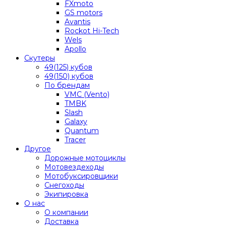
FXmoto
GS motors
Avantis
Rockot Hi-Tech
Wels
Apollo
Скутеры
49(125) кубов
49(150) кубов
По брендам
VMC (Vento)
TMBK
Slash
Galaxy
Quantum
Tracer
Другое
Дорожные мотоциклы
Мотовездеходы
Мотобуксировщики
Снегоходы
Экипировка
О нас
О компании
Доставка