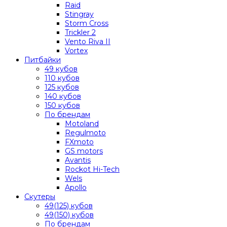
Raid
Stingray
Storm Cross
Trickler 2
Vento Riva II
Vortex
Питбайки
49 кубов
110 кубов
125 кубов
140 кубов
150 кубов
По брендам
Motoland
Regulmoto
FXmoto
GS motors
Avantis
Rockot Hi-Tech
Wels
Apollo
Скутеры
49(125) кубов
49(150) кубов
По брендам