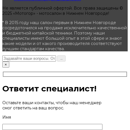
Не является публичной офертой. Все права защищены ©
2025 «Мотогор» - мотосалон в Нижнем Новгороде!
* В 2015 году наш салон первым в Нижнем Новгороде
сосредоточился на продаже исключительно качественной
и бюджетной китайской техники. Поэтому наши
специалисты имеют большой опыт в этой сфере и знают
какие модели и от какого производителя соответствуют
лучшим стандартам качества.
→
×
Ответит специалист!
Оставьте ваши контакты, чтобы наш менеджер
смог ответить на ваш вопрос.
Имя