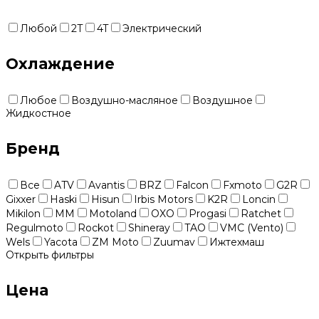
Любой
2T
4T
Электрический
Охлаждение
Любое
Воздушно-масляное
Воздушное
Жидкостное
Бренд
Все
ATV
Avantis
BRZ
Falcon
Fxmoto
G2R
Gixxer
Haski
Hisun
Irbis Motors
K2R
Loncin
Mikilon
MM
Motoland
OXO
Progasi
Ratchet
Regulmoto
Rockot
Shineray
TAO
VMC (Vento)
Wels
Yacota
ZM Moto
Zuumav
Ижтехмаш
Открыть фильтры
Цена