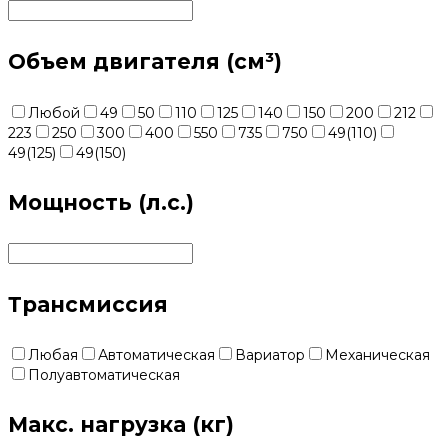
Объем двигателя (см³)
Любой
49
50
110
125
140
150
200
212
223
250
300
400
550
735
750
49(110)
49(125)
49(150)
Мощность (л.с.)
Трансмиссия
Любая
Автоматическая
Вариатор
Механическая
Полуавтоматическая
Макс. нагрузка (кг)