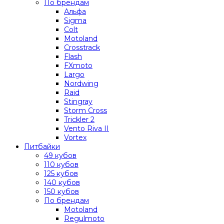
По брендам
Альфа
Sigma
Colt
Motoland
Crosstrack
Flash
FXmoto
Largo
Nordwing
Raid
Stingray
Storm Cross
Trickler 2
Vento Riva II
Vortex
Питбайки
49 кубов
110 кубов
125 кубов
140 кубов
150 кубов
По брендам
Motoland
Regulmoto