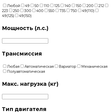
Любой
49
50
110
125
140
150
200
212
223
250
300
400
550
735
750
49(110)
49(125)
49(150)
Мощность (л.с.)
Трансмиссия
Любая
Автоматическая
Вариатор
Механическая
Полуавтоматическая
Макс. нагрузка (кг)
Тип двигателя