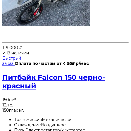
119.000
₽
✓ В наличии
Быстрый
заказ
Оплата по частям
от
4 958
р/мес
Питбайк Falcon 150 черно-
красный
150
см³
13
л.с.
150
max кг.
Трансмиссия
Механическая
Охлаждение
Воздушное
Пуск
Электростартер/кикстартер