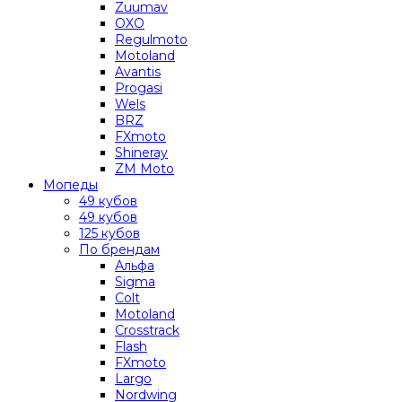
Zuumav
OXO
Regulmoto
Motoland
Avantis
Progasi
Wels
BRZ
FXmoto
Shineray
ZM Moto
Мопеды
49 кубов
49 кубов
125 кубов
По брендам
Альфа
Sigma
Colt
Motoland
Crosstrack
Flash
FXmoto
Largo
Nordwing