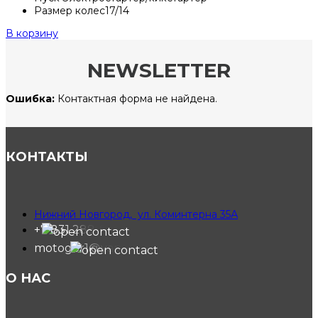
Размер колес
17/14
В корзину
NEWSLETTER
Ошибка:
Контактная форма не найдена.
КОНТАКТЫ
Нижний Новгород, ул. Коминтерна 35А
+7 831 288-91-40
motogor1@yandex.ru
О НАС