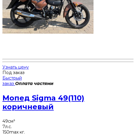
Узнать цену
Под заказ
Быстрый
заказ
Оплата частями
Мопед Sigma 49(110)
коричневый
49
см³
7
л.с.
150
max кг.