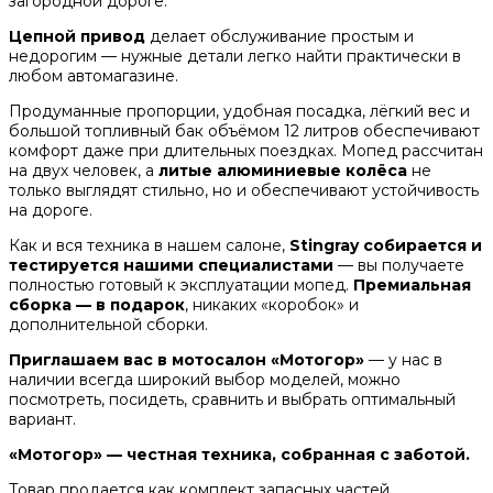
загородной дороге.
Цепной привод
делает обслуживание простым и
недорогим — нужные детали легко найти практически в
любом автомагазине.
Продуманные пропорции, удобная посадка, лёгкий вес и
большой топливный бак объёмом 12 литров обеспечивают
комфорт даже при длительных поездках. Мопед рассчитан
на двух человек, а
литые алюминиевые колёса
не
только выглядят стильно, но и обеспечивают устойчивость
на дороге.
Как и вся техника в нашем салоне,
Stingray собирается и
тестируется нашими специалистами
— вы получаете
полностью готовый к эксплуатации мопед.
Премиальная
сборка — в подарок
, никаких «коробок» и
дополнительной сборки.
Приглашаем вас в мотосалон «Мотогор»
— у нас в
наличии всегда широкий выбор моделей, можно
посмотреть, посидеть, сравнить и выбрать оптимальный
вариант.
«Мотогор» — честная техника, собранная с заботой.
Товар продается как комплект запасных частей