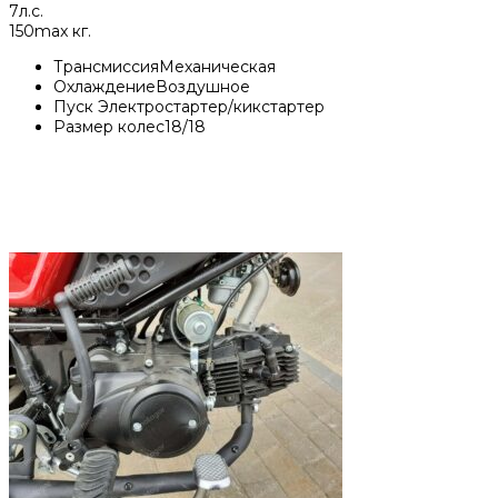
7
л.с.
150
max кг.
Трансмиссия
Механическая
Охлаждение
Воздушное
Пуск
Электростартер/кикстартер
Размер колес
18/18