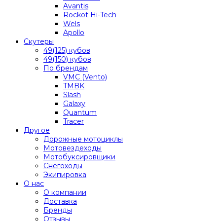
Avantis
Rockot Hi-Tech
Wels
Apollo
Скутеры
49(125) кубов
49(150) кубов
По брендам
VMC (Vento)
TMBK
Slash
Galaxy
Quantum
Tracer
Другое
Дорожные мотоциклы
Мотовездеходы
Мотобуксировщики
Снегоходы
Экипировка
О нас
О компании
Доставка
Бренды
Отзывы