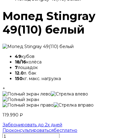
Мопед Stingray
49(110) белый
49
кубов
18/16
колёса
7
лошадок
12.0
л. бак
150
кг. макс. нагрузка
+
119.990
₽
Забронировать
до 2х дней
Проконсультироваться
бесплатно