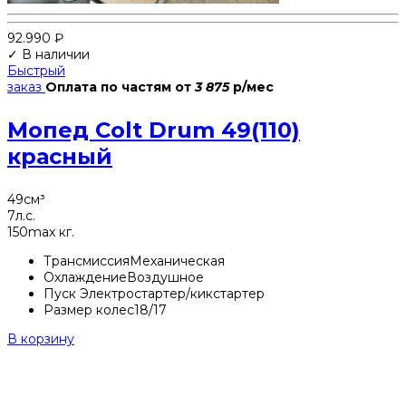
92.990
₽
✓ В наличии
Быстрый
заказ
Оплата по частям
от
3 875
р/мес
Мопед Colt Drum 49(110)
красный
49
см³
7
л.с.
150
max кг.
Трансмиссия
Механическая
Охлаждение
Воздушное
Пуск
Электростартер/кикстартер
Размер колес
18/17
В корзину