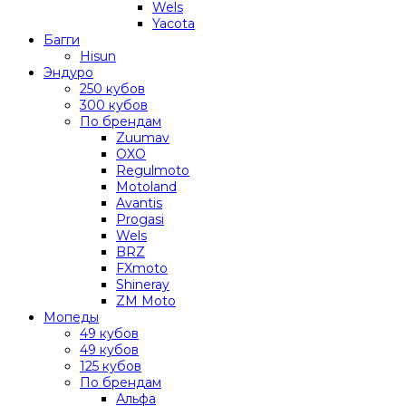
Wels
Yacota
Багги
Hisun
Эндуро
250 кубов
300 кубов
По брендам
Zuumav
OXO
Regulmoto
Motoland
Avantis
Progasi
Wels
BRZ
FXmoto
Shineray
ZM Moto
Мопеды
49 кубов
49 кубов
125 кубов
По брендам
Альфа