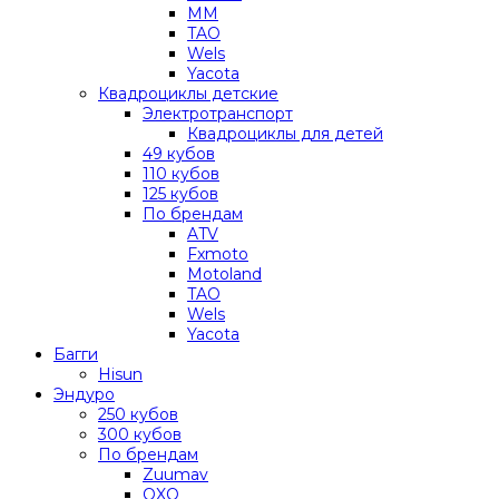
MM
TAO
Wels
Yacota
Квадроциклы детские
Электротранспорт
Квадроциклы для детей
49 кубов
110 кубов
125 кубов
По брендам
ATV
Fxmoto
Motoland
TAO
Wels
Yacota
Багги
Hisun
Эндуро
250 кубов
300 кубов
По брендам
Zuumav
OXO