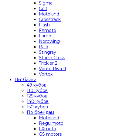
Sigma
Colt
Motoland
Crosstrack
Flash
FXmoto
Largo
Nordwing
Raid
Stingray
Storm Cross
Trickler 2
Vento Riva II
Vortex
Питбайки
49 кубов
110 кубов
125 кубов
140 кубов
150 кубов
По брендам
Motoland
Regulmoto
FXmoto
GS motors