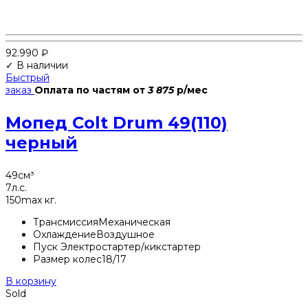
92.990
₽
✓ В наличии
Быстрый
заказ
Оплата по частям
от
3 875
р/мес
Мопед Colt Drum 49(110)
черный
49
см³
7
л.с.
150
max кг.
Трансмиссия
Механическая
Охлаждение
Воздушное
Пуск
Электростартер/кикстартер
Размер колес
18/17
В корзину
Sold