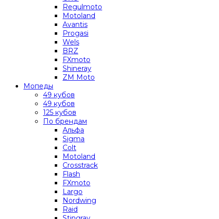
Regulmoto
Motoland
Avantis
Progasi
Wels
BRZ
FXmoto
Shineray
ZM Moto
Мопеды
49 кубов
49 кубов
125 кубов
По брендам
Альфа
Sigma
Colt
Motoland
Crosstrack
Flash
FXmoto
Largo
Nordwing
Raid
Stingray