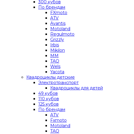
300 кубов
По брендам
FXmoto
ATV
Avantis
Motoland
Regulmoto
Grizzly
Irbis
Mikilon
MM
TAO
Wels
Yacota
Квадроциклы детские
Электротранспорт
Квадроциклы для детей
49 кубов
110 кубов
125 кубов
По брендам
ATV
Fxmoto
Motoland
TAO