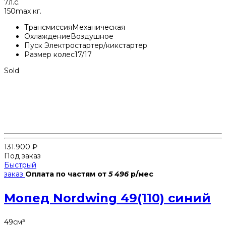
7
л.с.
150
max кг.
Трансмиссия
Механическая
Охлаждение
Воздушное
Пуск
Электростартер/кикстартер
Размер колес
17/17
Sold
131.900
₽
Под заказ
Быстрый
заказ
Оплата по частям
от
5 496
р/мес
Мопед Nordwing 49(110) синий
49
см³