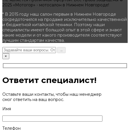
2025 «Мотогор» - мотосалон в Нижнем Новгороде!
* В 2015 году наш салон первым в Нижнем Новгороде
сосредоточился на продаже исключительно качественной
и бюджетной китайской техники. Поэтому наши
специалисты имеют большой опыт в этой сфере и знают
какие модели и от какого производителя соответствуют
лучшим стандартам качества.
→
×
Ответит специалист!
Оставьте ваши контакты, чтобы наш менеджер
смог ответить на ваш вопрос.
Имя
Телефон