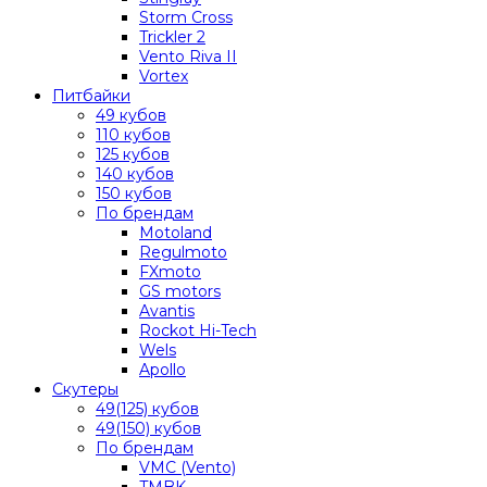
Storm Cross
Trickler 2
Vento Riva II
Vortex
Питбайки
49 кубов
110 кубов
125 кубов
140 кубов
150 кубов
По брендам
Motoland
Regulmoto
FXmoto
GS motors
Avantis
Rockot Hi-Tech
Wels
Apollo
Скутеры
49(125) кубов
49(150) кубов
По брендам
VMC (Vento)
TMBK