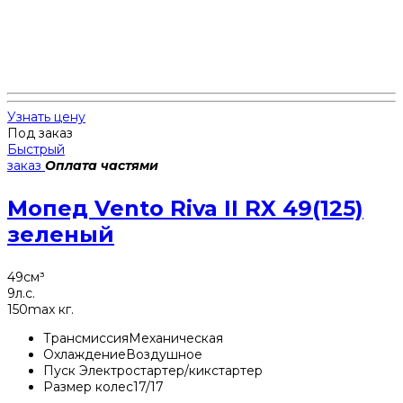
Узнать цену
Под заказ
Быстрый
заказ
Оплата частями
Мопед Vento Riva II RX 49(125)
зеленый
49
см³
9
л.с.
150
max кг.
Трансмиссия
Механическая
Охлаждение
Воздушное
Пуск
Электростартер/кикстартер
Размер колес
17/17