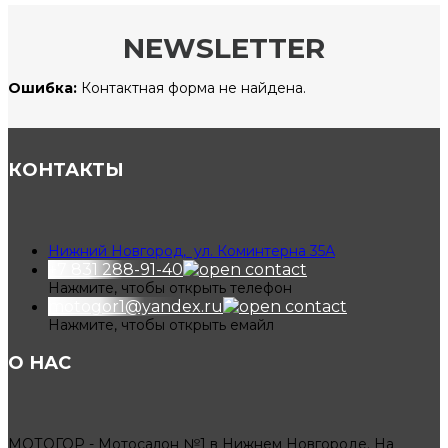
NEWSLETTER
Ошибка:
Контактная форма не найдена.
КОНТАКТЫ
Нижний Новгород, ул. Коминтерна 35А
+7 831 288-91-40
Нажмите, чтобы открыть телефон
motogor1@yandex.ru
Нажмите, чтобы открыть емайл
О НАС
МОТОГОР - Мотосалон №1 в Нижнем Новгороде. На