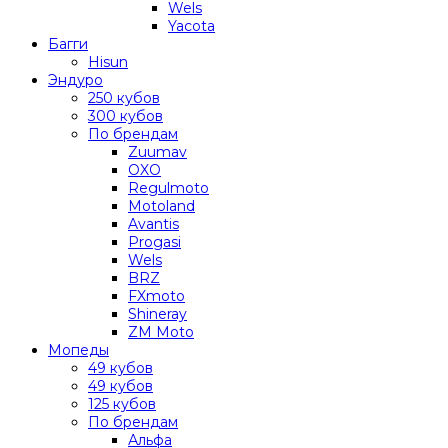
Wels
Yacota
Багги
Hisun
Эндуро
250 кубов
300 кубов
По брендам
Zuumav
OXO
Regulmoto
Motoland
Avantis
Progasi
Wels
BRZ
FXmoto
Shineray
ZM Moto
Мопеды
49 кубов
49 кубов
125 кубов
По брендам
Альфа