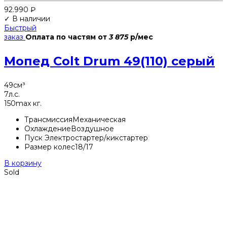
92.990
₽
✓ В наличии
Быстрый
заказ
Оплата по частям
от
3 875
р/мес
Мопед Colt Drum 49(110) серый
49
см³
7
л.с.
150
max кг.
Трансмиссия
Механическая
Охлаждение
Воздушное
Пуск
Электростартер/кикстартер
Размер колес
18/17
В корзину
Sold