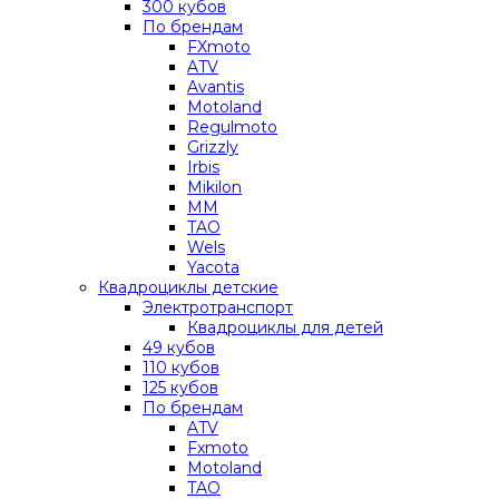
300 кубов
По брендам
FXmoto
ATV
Avantis
Motoland
Regulmoto
Grizzly
Irbis
Mikilon
MM
TAO
Wels
Yacota
Квадроциклы детские
Электротранспорт
Квадроциклы для детей
49 кубов
110 кубов
125 кубов
По брендам
ATV
Fxmoto
Motoland
TAO