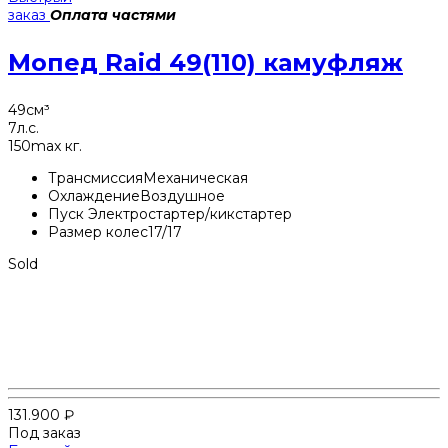
заказ
Оплата частями
Мопед Raid 49(110) камуфляж
49
см³
7
л.с.
150
max кг.
Трансмиссия
Механическая
Охлаждение
Воздушное
Пуск
Электростартер/кикстартер
Размер колес
17/17
Sold
131.900
₽
Под заказ