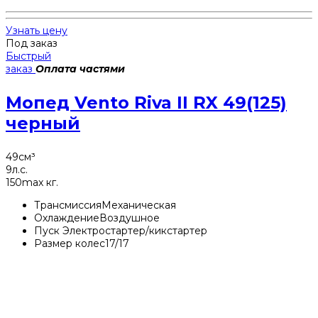
Узнать цену
Под заказ
Быстрый
заказ
Оплата частями
Мопед Vento Riva II RX 49(125)
черный
49
см³
9
л.с.
150
max кг.
Трансмиссия
Механическая
Охлаждение
Воздушное
Пуск
Электростартер/кикстартер
Размер колес
17/17