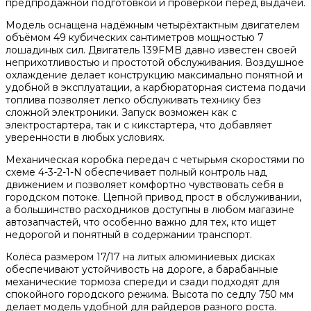
предпродажной подготовкой и проверкой перед выдачей.
Модель оснащена надёжным четырёхтактным двигателем
объёмом 49 кубических сантиметров мощностью 7
лошадиных сил. Двигатель 139FMB давно известен своей
неприхотливостью и простотой обслуживания. Воздушное
охлаждение делает конструкцию максимально понятной и
удобной в эксплуатации, а карбюраторная система подачи
топлива позволяет легко обслуживать технику без
сложной электроники. Запуск возможен как с
электростартера, так и с кикстартера, что добавляет
уверенности в любых условиях.
Механическая коробка передач с четырьмя скоростями по
схеме 4-3-2-1-N обеспечивает полный контроль над
движением и позволяет комфортно чувствовать себя в
городском потоке. Цепной привод прост в обслуживании,
а большинство расходников доступны в любом магазине
автозапчастей, что особенно важно для тех, кто ищет
недорогой и понятный в содержании транспорт.
Колёса размером 17/17 на литых алюминиевых дисках
обеспечивают устойчивость на дороге, а барабанные
механические тормоза спереди и сзади подходят для
спокойного городского режима. Высота по седлу 750 мм
делает модель удобной для райдеров разного роста.