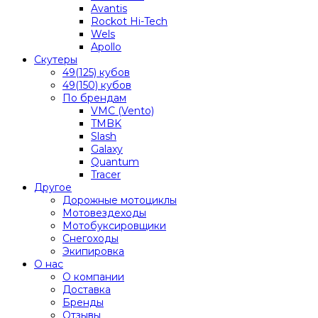
Avantis
Rockot Hi-Tech
Wels
Apollo
Скутеры
49(125) кубов
49(150) кубов
По брендам
VMC (Vento)
TMBK
Slash
Galaxy
Quantum
Tracer
Другое
Дорожные мотоциклы
Мотовездеходы
Мотобуксировщики
Снегоходы
Экипировка
О нас
О компании
Доставка
Бренды
Отзывы