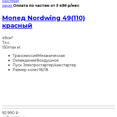
Быстрый
заказ
Оплата по частям
от
5 496
р/мес
Мопед Nordwing 49(110)
красный
49
см³
7
л.с.
150
max кг.
Трансмиссия
Механическая
Охлаждение
Воздушное
Пуск
Электростартер/кикстартер
Размер колес
18/18
92.990
₽