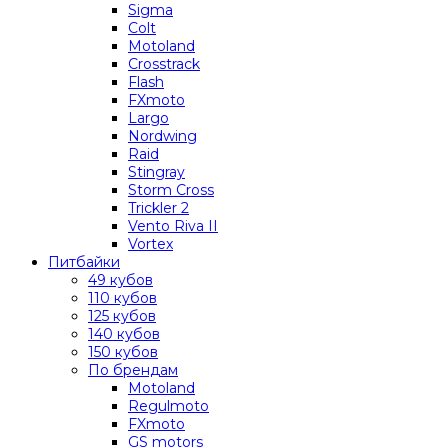
Sigma
Colt
Motoland
Crosstrack
Flash
FXmoto
Largo
Nordwing
Raid
Stingray
Storm Cross
Trickler 2
Vento Riva II
Vortex
Питбайки
49 кубов
110 кубов
125 кубов
140 кубов
150 кубов
По брендам
Motoland
Regulmoto
FXmoto
GS motors