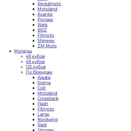
Regulmoto
Motoland
Avantis
Progasi
Wels
BRZ
FXmoto
Shineray
ZM Moto
Мопеды
49 кубов
49 кубов
125 кубов
По брендам
Альфа
Sigma
Colt
Motoland
Crosstrack
Flash
FXmoto
Largo
Nordwing
Raid
Stingray