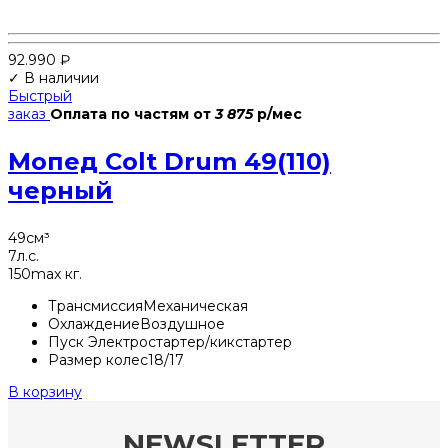
92.990
₽
✓ В наличии
Быстрый
заказ
Оплата по частям
от
3 875
р/мес
Мопед Colt Drum 49(110)
черный
49
см³
7
л.с.
150
max кг.
Трансмиссия
Механическая
Охлаждение
Воздушное
Пуск
Электростартер/кикстартер
Размер колес
18/17
В корзину
NEWSLETTER