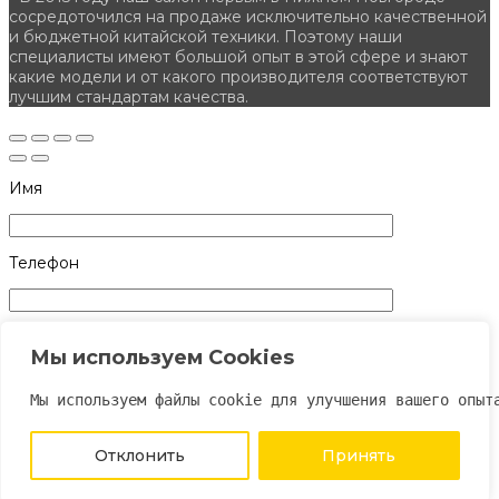
сосредоточился на продаже исключительно качественной
и бюджетной китайской техники. Поэтому наши
специалисты имеют большой опыт в этой сфере и знают
какие модели и от какого производителя соответствуют
лучшим стандартам качества.
Имя
Телефон
Согласен
Мы используем Cookies
Поставив галочку вы соглашаетесь с
политикой
конфиденциальности и обработки
Мы используем файлы cookie для улучшения вашего опыт
персональных данных
→
Отклонить
Принять