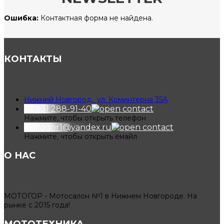
Ошибка:
Контактная форма не найдена.
КОНТАКТЫ
Нижний Новгород, ул. Коминтерна 35А
+7 831 288-91-40
Нажмите, чтобы открыть телефон
motogor1@yandex.ru
Нажмите, чтобы открыть емайл
О НАС
МОТОГОР - Мотосалон №1 в Нижнем Новгороде. На
рынке с 2015 года!