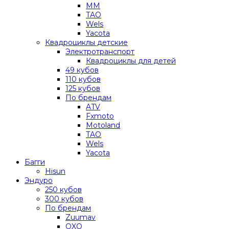
MM
TAO
Wels
Yacota
Квадроциклы детские
Электротранспорт
Квадроциклы для детей
49 кубов
110 кубов
125 кубов
По брендам
ATV
Fxmoto
Motoland
TAO
Wels
Yacota
Багги
Hisun
Эндуро
250 кубов
300 кубов
По брендам
Zuumav
OXO