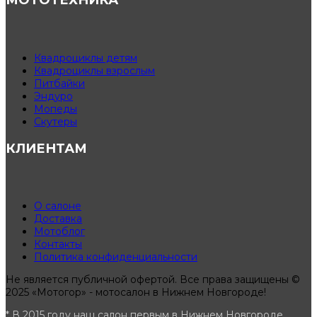
МОТОТЕХНИКА
Квадроциклы детям
Квадроциклы взрослым
Питбайки
Эндуро
Мопеды
Скутеры
КЛИЕНТАМ
О салоне
Доставка
Мотоблог
Контакты
Политика конфиденциальности
Не является публичной офертой. Все права защищены ©
2025 «Мотогор» - мотосалон в Нижнем Новгороде!
* В 2015 году наш салон первым в Нижнем Новгороде