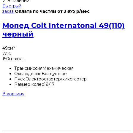
✓ В наличии
Быстрый
заказ
Оплата по частям
от
3 875
р/мес
Мопед Colt Internatonal 49(110)
черный
49
см³
7
л.с.
150
max кг.
Трансмиссия
Механическая
Охлаждение
Воздушное
Пуск
Электростартер/кикстартер
Размер колес
18/17
В корзину