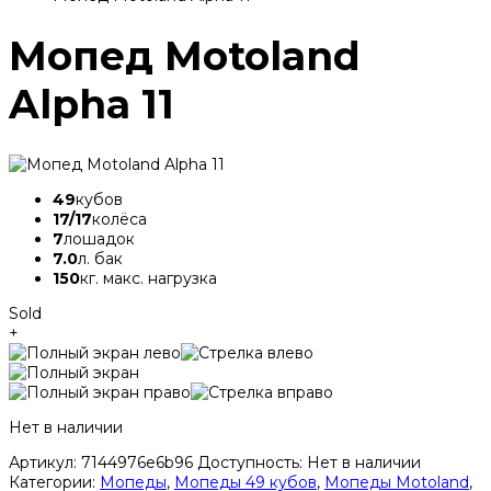
Мопед Motoland
Alpha 11
49
кубов
17/17
колёса
7
лошадок
7.0
л. бак
150
кг. макс. нагрузка
Sold
+
Нет в наличии
Артикул:
7144976e6b96
Доступность:
Нет в наличии
Категории:
Мопеды
,
Мопеды 49 кубов
,
Мопеды Motoland
,