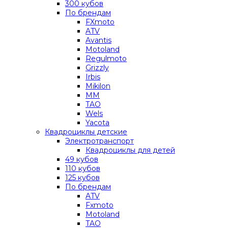
300 кубов
По брендам
FXmoto
ATV
Avantis
Motoland
Regulmoto
Grizzly
Irbis
Mikilon
MM
TAO
Wels
Yacota
Квадроциклы детские
Электротранспорт
Квадроциклы для детей
49 кубов
110 кубов
125 кубов
По брендам
ATV
Fxmoto
Motoland
TAO