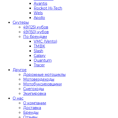
Avantis
Rockot Hi-Tech
Wels
Apollo
Скутеры
49(125) кубов
49(150) кубов
По брендам
VMC (Vento)
TMBK
Slash
Galaxy
Quantum
Tracer
Другое
Дорожные мотоциклы
Мотовездеходы
Мотобуксировщики
Снегоходы
Экипировка
О нас
О компании
Доставка
Бренды
Отзывы