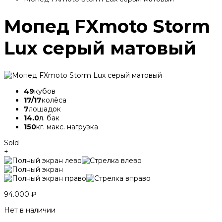
Мопед FXmoto Storm
Lux серый матовый
49
кубов
17/17
колёса
7
лошадок
14.0
л. бак
150
кг. макс. нагрузка
Sold
+
94.000
₽
Нет в наличии