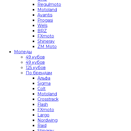
Regulmoto
Motoland
Avantis
Progasi
Wels
BRZ
FXmoto
Shineray
ZM Moto
Мопеды
49 кубов
49 кубов
125 кубов
По брендам
Альфа
Sigma
Colt
Motoland
Crosstrack
Flash
FXmoto
Largo
Nordwing
Raid
Stingray