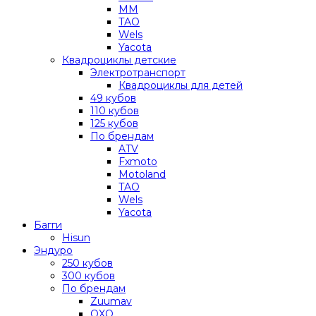
MM
TAO
Wels
Yacota
Квадроциклы детские
Электротранспорт
Квадроциклы для детей
49 кубов
110 кубов
125 кубов
По брендам
ATV
Fxmoto
Motoland
TAO
Wels
Yacota
Багги
Hisun
Эндуро
250 кубов
300 кубов
По брендам
Zuumav
OXO