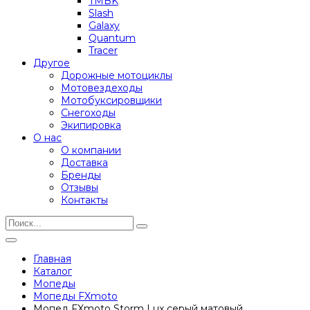
TMBK
Slash
Galaxy
Quantum
Tracer
Другое
Дорожные мотоциклы
Мотовездеходы
Мотобуксировщики
Снегоходы
Экипировка
О нас
О компании
Доставка
Бренды
Отзывы
Контакты
Главная
Каталог
Мопеды
Мопеды FXmoto
Мопед FXmoto Storm Lux серый матовый