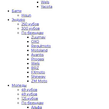
Wels
Yacota
Багги
Hisun
Эндуро
250 кубов
300 кубов
По брендам
Zuumav
OXO
Regulmoto
Motoland
Avantis
Progasi
Wels
BRZ
FXmoto
Shineray
ZM Moto
Мопеды
49 кубов
49 кубов
125 кубов
По брендам
Альфа