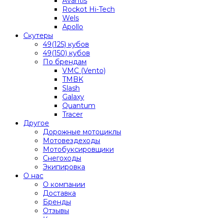
Avantis
Rockot Hi-Tech
Wels
Apollo
Скутеры
49(125) кубов
49(150) кубов
По брендам
VMC (Vento)
TMBK
Slash
Galaxy
Quantum
Tracer
Другое
Дорожные мотоциклы
Мотовездеходы
Мотобуксировщики
Снегоходы
Экипировка
О нас
О компании
Доставка
Бренды
Отзывы