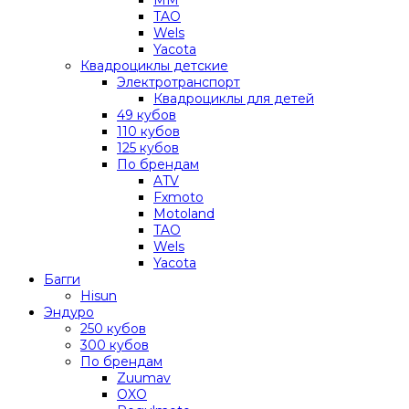
TAO
Wels
Yacota
Квадроциклы детские
Электротранспорт
Квадроциклы для детей
49 кубов
110 кубов
125 кубов
По брендам
ATV
Fxmoto
Motoland
TAO
Wels
Yacota
Багги
Hisun
Эндуро
250 кубов
300 кубов
По брендам
Zuumav
OXO