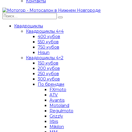
Контакты
Квадроциклы
Квадроциклы 4×4
400 кубов
550 кубов
750 кубов
Hisun
Квадроциклы 4×2
150 кубов
200 кубов
250 кубов
300 кубов
По брендам
FXmoto
ATV
Avantis
Motoland
Regulmoto
Grizzly
Irbis
Mikilon
MM