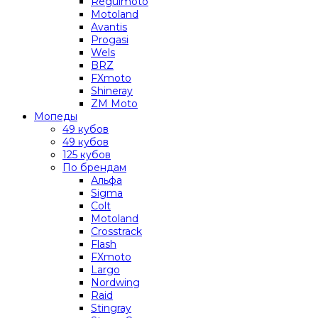
Regulmoto
Motoland
Avantis
Progasi
Wels
BRZ
FXmoto
Shineray
ZM Moto
Мопеды
49 кубов
49 кубов
125 кубов
По брендам
Альфа
Sigma
Colt
Motoland
Crosstrack
Flash
FXmoto
Largo
Nordwing
Raid
Stingray