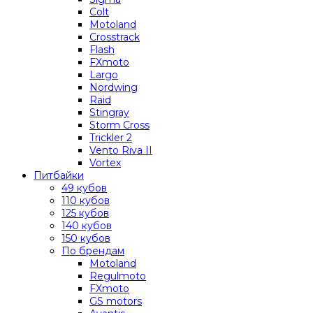
Colt
Motoland
Crosstrack
Flash
FXmoto
Largo
Nordwing
Raid
Stingray
Storm Cross
Trickler 2
Vento Riva II
Vortex
Питбайки
49 кубов
110 кубов
125 кубов
140 кубов
150 кубов
По брендам
Motoland
Regulmoto
FXmoto
GS motors