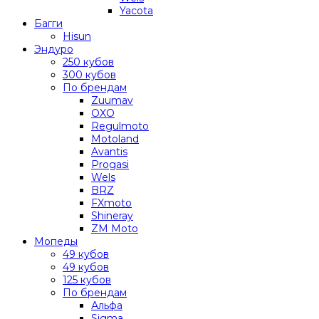
Yacota
Багги
Hisun
Эндуро
250 кубов
300 кубов
По брендам
Zuumav
OXO
Regulmoto
Motoland
Avantis
Progasi
Wels
BRZ
FXmoto
Shineray
ZM Moto
Мопеды
49 кубов
49 кубов
125 кубов
По брендам
Альфа
Sigma