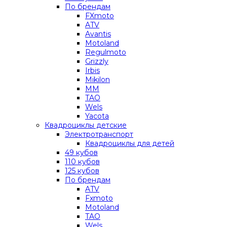
По брендам
FXmoto
ATV
Avantis
Motoland
Regulmoto
Grizzly
Irbis
Mikilon
MM
TAO
Wels
Yacota
Квадроциклы детские
Электротранспорт
Квадроциклы для детей
49 кубов
110 кубов
125 кубов
По брендам
ATV
Fxmoto
Motoland
TAO
Wels