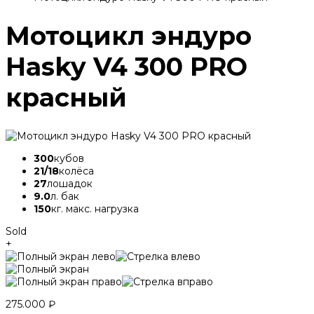
Мотоцикл эндуро
Hasky V4 300 PRO
красный
300
кубов
21/18
колёса
27
лошадок
9.0
л. бак
150
кг. макс. нагрузка
Sold
+
275.000
₽