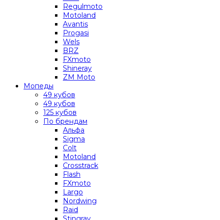
Regulmoto
Motoland
Avantis
Progasi
Wels
BRZ
FXmoto
Shineray
ZM Moto
Мопеды
49 кубов
49 кубов
125 кубов
По брендам
Альфа
Sigma
Colt
Motoland
Crosstrack
Flash
FXmoto
Largo
Nordwing
Raid
Stingray