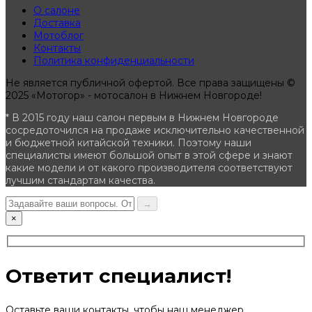
О салоне
Доставка
Мотоблог
Контакты
Политика конфиденциальности
Не является публичной офертой. Все права защищены ©
2025 «Мотогор» - мотосалон в Нижнем Новгороде!
* В 2015 году наш салон первым в Нижнем Новгороде
сосредоточился на продаже исключительно качественной
и бюджетной китайской техники. Поэтому наши
специалисты имеют большой опыт в этой сфере и знают
какие модели и от какого производителя соответствуют
лучшим стандартам качества.
→
×
Ответит специалист!
Оставьте ваши контакты, чтобы наш менеджер