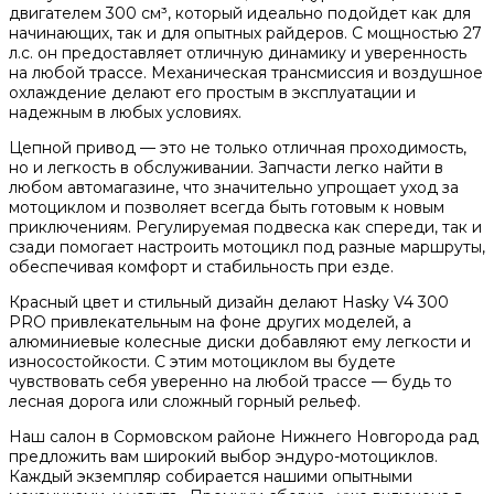
двигателем 300 см³, который идеально подойдет как для
начинающих, так и для опытных райдеров. С мощностью 27
л.с. он предоставляет отличную динамику и уверенность
на любой трассе. Механическая трансмиссия и воздушное
охлаждение делают его простым в эксплуатации и
надежным в любых условиях.
Цепной привод — это не только отличная проходимость,
но и легкость в обслуживании. Запчасти легко найти в
любом автомагазине, что значительно упрощает уход за
мотоциклом и позволяет всегда быть готовым к новым
приключениям. Регулируемая подвеска как спереди, так и
сзади помогает настроить мотоцикл под разные маршруты,
обеспечивая комфорт и стабильность при езде.
Красный цвет и стильный дизайн делают Hasky V4 300
PRO привлекательным на фоне других моделей, а
алюминиевые колесные диски добавляют ему легкости и
износостойкости. С этим мотоциклом вы будете
чувствовать себя уверенно на любой трассе — будь то
лесная дорога или сложный горный рельеф.
Наш салон в Сормовском районе Нижнего Новгорода рад
предложить вам широкий выбор эндуро-мотоциклов.
Каждый экземпляр собирается нашими опытными