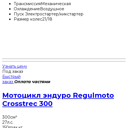
Трансмиссия
Механическая
Охлаждение
Воздушное
Пуск
Электростартер/кикстартер
Размер колес
21/18
Узнать цену
Под заказ
Быстрый
заказ
Оплата частями
Мотоцикл эндуро Regulmoto
Crosstrec 300
300
см³
27
л.с.
150
max кг.