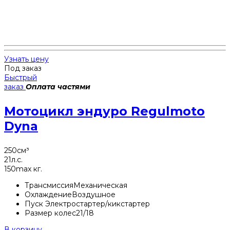
Узнать цену
Под заказ
Быстрый
заказ
Оплата частями
Мотоцикл эндуро Regulmoto
Dyna
250
см³
21
л.с.
150
max кг.
Трансмиссия
Механическая
Охлаждение
Воздушное
Пуск
Электростартер/кикстартер
Размер колес
21/18
В корзину