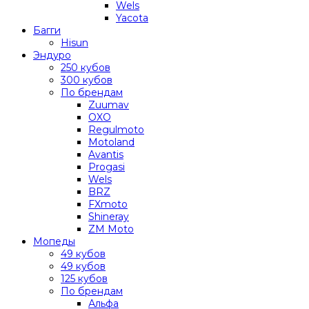
Wels
Yacota
Багги
Hisun
Эндуро
250 кубов
300 кубов
По брендам
Zuumav
OXO
Regulmoto
Motoland
Avantis
Progasi
Wels
BRZ
FXmoto
Shineray
ZM Moto
Мопеды
49 кубов
49 кубов
125 кубов
По брендам
Альфа