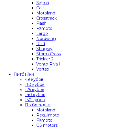
Sigma
Colt
Motoland
Crosstrack
Flash
FXmoto
Largo
Nordwing
Raid
Stingray
Storm Cross
Trickler 2
Vento Riva II
Vortex
Питбайки
49 кубов
110 кубов
125 кубов
140 кубов
150 кубов
По брендам
Motoland
Regulmoto
FXmoto
GS motors