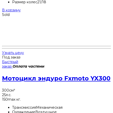
Размер колес
21/18
В корзину
Sold
Узнать цену
Под заказ
Быстрый
заказ
Оплата частями
Мотоцикл эндуро Fxmoto YX300
300
см³
25
л.с.
150
max кг.
Трансмиссия
Механическая
Охлаждение
Воздушное