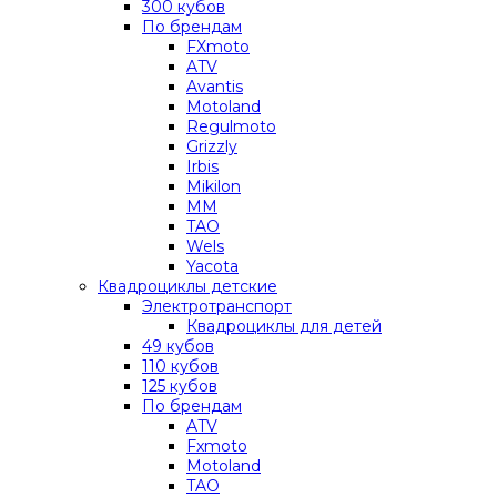
300 кубов
По брендам
FXmoto
ATV
Avantis
Motoland
Regulmoto
Grizzly
Irbis
Mikilon
MM
TAO
Wels
Yacota
Квадроциклы детские
Электротранспорт
Квадроциклы для детей
49 кубов
110 кубов
125 кубов
По брендам
ATV
Fxmoto
Motoland
TAO