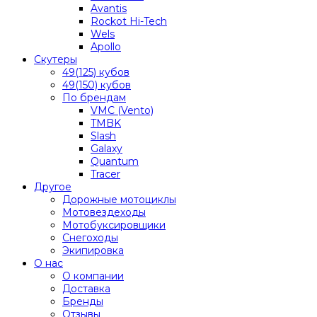
Avantis
Rockot Hi-Tech
Wels
Apollo
Скутеры
49(125) кубов
49(150) кубов
По брендам
VMC (Vento)
TMBK
Slash
Galaxy
Quantum
Tracer
Другое
Дорожные мотоциклы
Мотовездеходы
Мотобуксировщики
Снегоходы
Экипировка
О нас
О компании
Доставка
Бренды
Отзывы