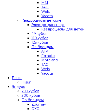
MM
TAO
Wels
Yacota
Квадроциклы детские
Электротранспорт
Квадроциклы для детей
49 кубов
110 кубов
125 кубов
По брендам
ATV
Fxmoto
Motoland
TAO
Wels
Yacota
Багги
Hisun
Эндуро
250 кубов
300 кубов
По брендам
Zuumav
OXO