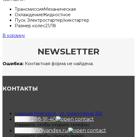
Трансмиссия
Механическая
Охлаждение
Жидкостное
Пуск
Электростартер/кикстартер
Размер колес
21/18
В корзину
NEWSLETTER
Ошибка:
Контактная форма не найдена.
КОНТАКТЫ
Нижний Новгород, ул. Коминтерна 35А
+7 831 288-91-40
Нажмите, чтобы открыть телефон
motogor1@yandex.ru
Нажмите, чтобы открыть емайл