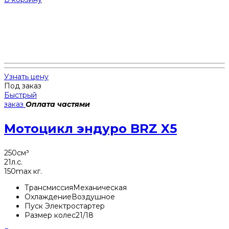
Узнать цену
Под заказ
Быстрый
заказ
Оплата частями
Мотоцикл эндуро BRZ X5
250
см³
21
л.с.
150
max кг.
Трансмиссия
Механическая
Охлаждение
Воздушное
Пуск
Электростартер
Размер колес
21/18