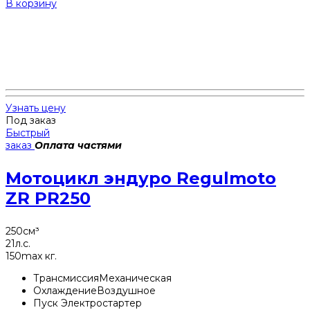
В корзину
Узнать цену
Под заказ
Быстрый
заказ
Оплата частями
Мотоцикл эндуро Regulmoto
ZR PR250
250
см³
21
л.с.
150
max кг.
Трансмиссия
Механическая
Охлаждение
Воздушное
Пуск
Электростартер