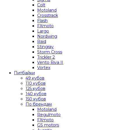
Colt
Motoland
Crosstrack
Flash
FXmoto
Largo
Nordwing
Raid
Stingray
Storm Cross
Trickler 2
Vento Riva II
Vortex
Питбайки
49 кубов
110 кубов
125 кубов
140 кубов
150 кубов
По брендам
Motoland
Regulmoto
FXmoto
GS motors