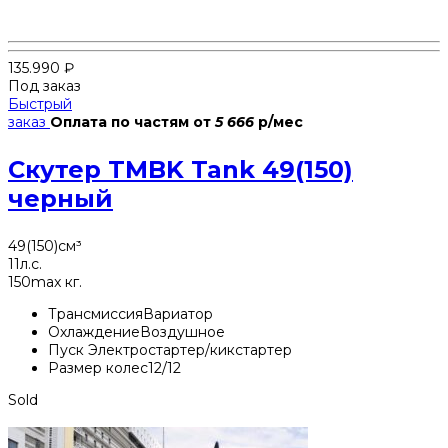
135.990
₽
Под заказ
Быстрый
заказ
Оплата по частям
от
5 666
р/мес
Скутер TMBK Tank 49(150)
черный
49(150)
см³
11
л.с.
150
max кг.
Трансмиссия
Вариатор
Охлаждение
Воздушное
Пуск
Электростартер/кикстартер
Размер колес
12/12
Sold