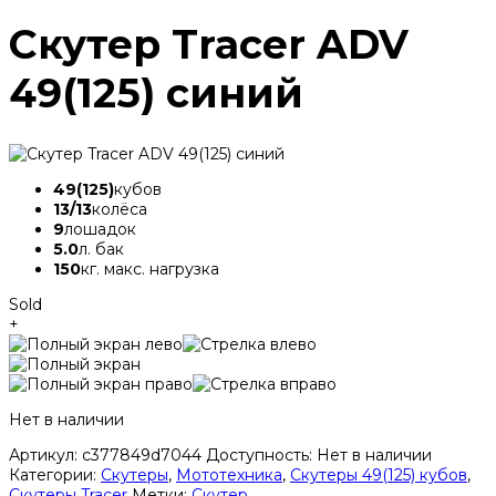
Скутер Tracer ADV
49(125) синий
49(125)
кубов
13/13
колёса
9
лошадок
5.0
л. бак
150
кг. макс. нагрузка
Sold
+
Нет в наличии
Артикул:
c377849d7044
Доступность:
Нет в наличии
Категории:
Скутеры
,
Мототехника
,
Скутеры 49(125) кубов
,
Скутеры Tracer
Метки:
Скутер