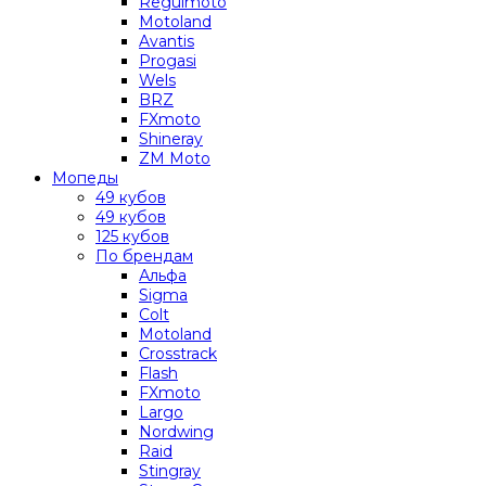
Regulmoto
Motoland
Avantis
Progasi
Wels
BRZ
FXmoto
Shineray
ZM Moto
Мопеды
49 кубов
49 кубов
125 кубов
По брендам
Альфа
Sigma
Colt
Motoland
Crosstrack
Flash
FXmoto
Largo
Nordwing
Raid
Stingray