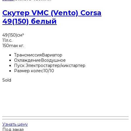
Скутер VMC (Vento) Corsa
49(150) белый
49(150)
см³
11
л.с.
150
max кг.
Трансмиссия
Вариатор
Охлаждение
Воздушное
Пуск
Электростартер/кикстартер
Размер колес
10/10
Sold
Узнать цену
Под заказ