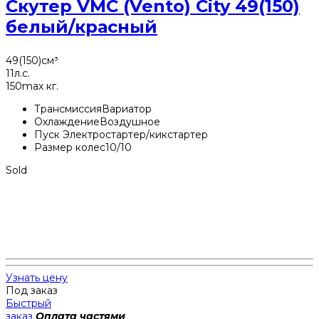
Скутер VMC (Vento) City 49(150)
белый/красный
49(150)
см³
11
л.с.
150
max кг.
Трансмиссия
Вариатор
Охлаждение
Воздушное
Пуск
Электростартер/кикстартер
Размер колес
10/10
Sold
Узнать цену
Под заказ
Быстрый
заказ
Оплата частями