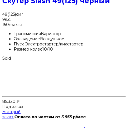
Скутер Slash 49(125) черный
49(125)
см³
9
л.с.
150
max кг.
Трансмиссия
Вариатор
Охлаждение
Воздушное
Пуск
Электростартер/кикстартер
Размер колес
10/10
Sold
85.320
₽
Под заказ
Быстрый
заказ
Оплата по частям
от
3 555
р/мес