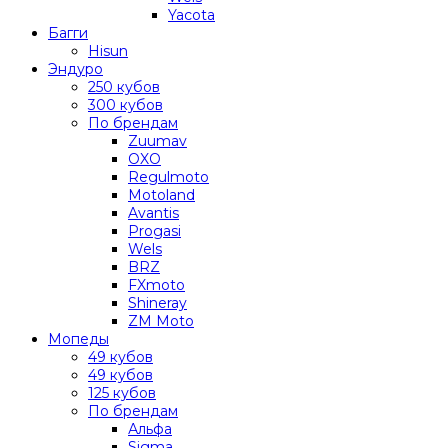
Yacota
Багги
Hisun
Эндуро
250 кубов
300 кубов
По брендам
Zuumav
OXO
Regulmoto
Motoland
Avantis
Progasi
Wels
BRZ
FXmoto
Shineray
ZM Moto
Мопеды
49 кубов
49 кубов
125 кубов
По брендам
Альфа
Sigma