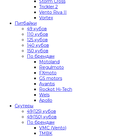
Storm Cross
Trickler 2
Vento Riva II
Vortex
Питбайки
49 кубов
110 кубов
125 кубов
140 кубов
150 кубов
По брендам
Motoland
Regulmoto
FXmoto
GS motors
Avantis
Rockot Hi-Tech
Wels
Apollo
Скутеры
49(125) кубов
49(150) кубов
По брендам
VMC (Vento)
TMBK