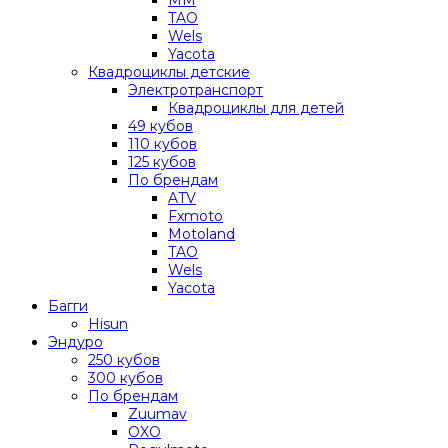
TAO
Wels
Yacota
Квадроциклы детские
Электротранспорт
Квадроциклы для детей
49 кубов
110 кубов
125 кубов
По брендам
ATV
Fxmoto
Motoland
TAO
Wels
Yacota
Багги
Hisun
Эндуро
250 кубов
300 кубов
По брендам
Zuumav
OXO