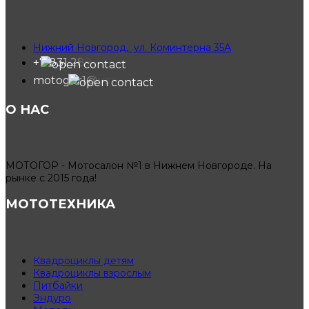
Нижний Новгород, ул. Коминтерна 35А
+7 831 288-91-40
motogor1@yandex.ru
О НАС
МОТОГОР - Мотосалон №1 в Нижнем Новгороде. На
рынке с 2015 года!
МОТОТЕХНИКА
Квадроциклы детям
Квадроциклы взрослым
Питбайки
Эндуро