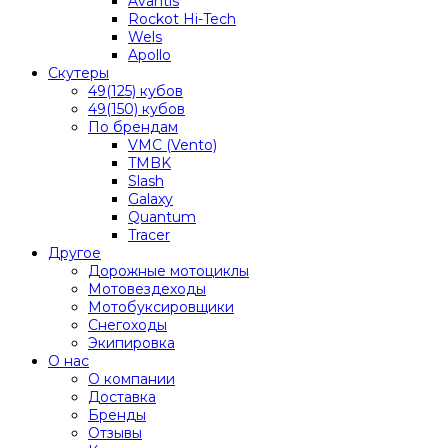
Avantis
Rockot Hi-Tech
Wels
Apollo
Скутеры
49(125) кубов
49(150) кубов
По брендам
VMC (Vento)
TMBK
Slash
Galaxy
Quantum
Tracer
Другое
Дорожные мотоциклы
Мотовездеходы
Мотобуксировщики
Снегоходы
Экипировка
О нас
О компании
Доставка
Бренды
Отзывы