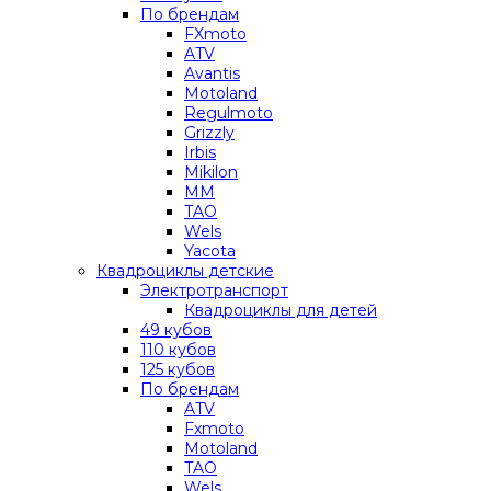
По брендам
FXmoto
ATV
Avantis
Motoland
Regulmoto
Grizzly
Irbis
Mikilon
MM
TAO
Wels
Yacota
Квадроциклы детские
Электротранспорт
Квадроциклы для детей
49 кубов
110 кубов
125 кубов
По брендам
ATV
Fxmoto
Motoland
TAO
Wels