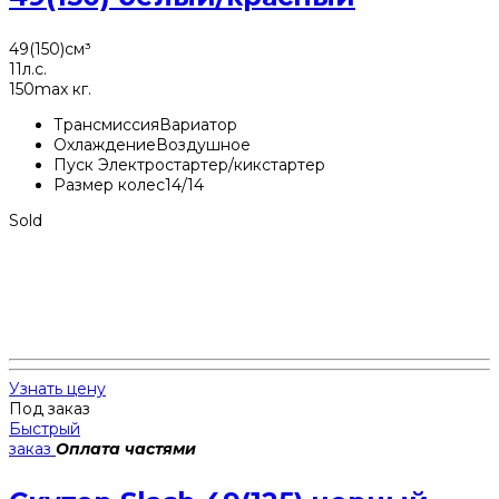
49(150)
см³
11
л.с.
150
max кг.
Трансмиссия
Вариатор
Охлаждение
Воздушное
Пуск
Электростартер/кикстартер
Размер колес
14/14
Sold
Узнать цену
Под заказ
Быстрый
заказ
Оплата частями