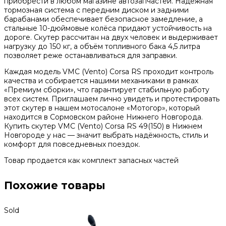
приобрести в любом магазине автозапчастей. Надёжная
тормозная система с передним диском и задними
барабанами обеспечивает безопасное замедление, а
стальные 10-дюймовые колёса придают устойчивость на
дороге. Скутер рассчитан на двух человек и выдерживает
нагрузку до 150 кг, а объём топливного бака 4,5 литра
позволяет реже останавливаться для заправки.
Каждая модель VMC (Vento) Corsa RS проходит контроль
качества и собирается нашими механиками в рамках
«Премиум сборки», что гарантирует стабильную работу
всех систем. Приглашаем лично увидеть и протестировать
этот скутер в нашем мотосалоне «Мотогор», который
находится в Сормовском районе Нижнего Новгорода.
Купить скутер VMC (Vento) Corsa RS 49(150) в Нижнем
Новгороде у нас — значит выбрать надёжность, стиль и
комфорт для повседневных поездок.
Товар продается как комплект запасных частей
Похожие товары
Sold