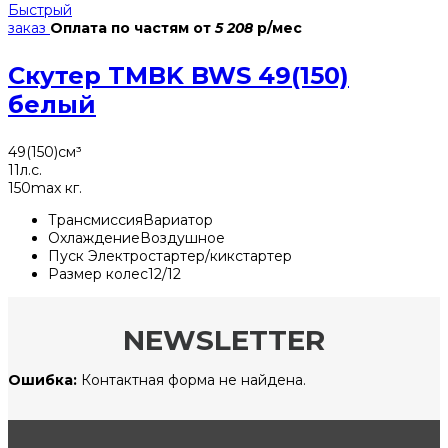
Быстрый
заказ
Оплата по частям
от
5 208
р/мес
Скутер TMBK BWS 49(150)
белый
49(150)
см³
11
л.с.
150
max кг.
Трансмиссия
Вариатор
Охлаждение
Воздушное
Пуск
Электростартер/кикстартер
Размер колес
12/12
NEWSLETTER
Ошибка:
Контактная форма не найдена.