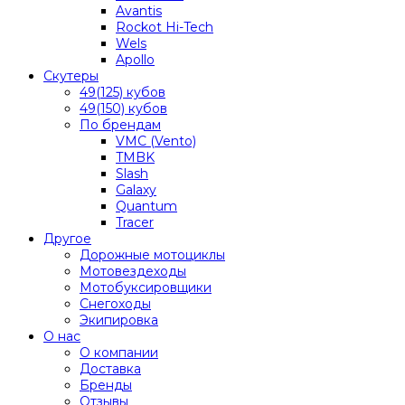
Avantis
Rockot Hi-Tech
Wels
Apollo
Скутеры
49(125) кубов
49(150) кубов
По брендам
VMC (Vento)
TMBK
Slash
Galaxy
Quantum
Tracer
Другое
Дорожные мотоциклы
Мотовездеходы
Мотобуксировщики
Снегоходы
Экипировка
О нас
О компании
Доставка
Бренды
Отзывы