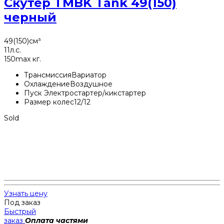
Скутер TMBK Tank 49(150)
черный
49(150)
см³
11
л.с.
150
max кг.
Трансмиссия
Вариатор
Охлаждение
Воздушное
Пуск
Электростартер/кикстартер
Размер колес
12/12
Sold
Узнать цену
Под заказ
Быстрый
заказ
Оплата частями