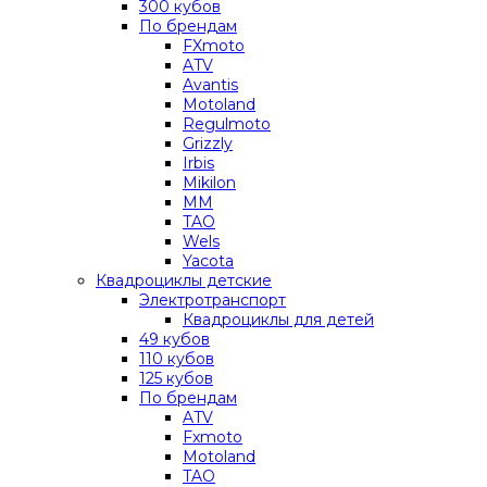
300 кубов
По брендам
FXmoto
ATV
Avantis
Motoland
Regulmoto
Grizzly
Irbis
Mikilon
MM
TAO
Wels
Yacota
Квадроциклы детские
Электротранспорт
Квадроциклы для детей
49 кубов
110 кубов
125 кубов
По брендам
ATV
Fxmoto
Motoland
TAO