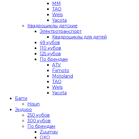
MM
TAO
Wels
Yacota
Квадроциклы детские
Электротранспорт
Квадроциклы для детей
49 кубов
110 кубов
125 кубов
По брендам
ATV
Fxmoto
Motoland
TAO
Wels
Yacota
Багги
Hisun
Эндуро
250 кубов
300 кубов
По брендам
Zuumav
OXO