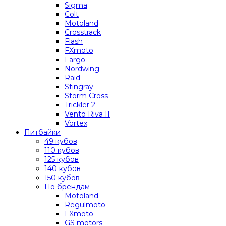
Sigma
Colt
Motoland
Crosstrack
Flash
FXmoto
Largo
Nordwing
Raid
Stingray
Storm Cross
Trickler 2
Vento Riva II
Vortex
Питбайки
49 кубов
110 кубов
125 кубов
140 кубов
150 кубов
По брендам
Motoland
Regulmoto
FXmoto
GS motors