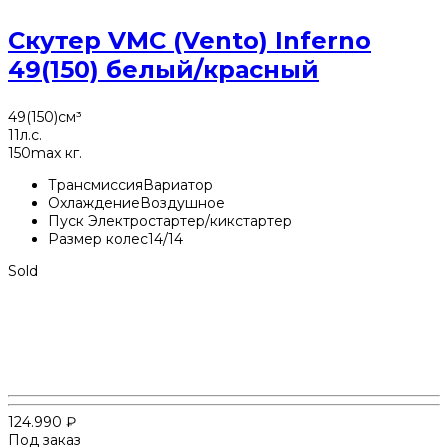
Скутер VMC (Vento) Inferno
49(150) белый/красный
49(150)
см³
11
л.с.
150
max кг.
Трансмиссия
Вариатор
Охлаждение
Воздушное
Пуск
Электростартер/кикстартер
Размер колес
14/14
Sold
124.990
₽
Под заказ