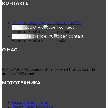
КОНТАКТЫ
Нижний Новгород, ул. Коминтерна 35А
+7 831 288-91-40
Нажмите, чтобы открыть телефон
motogor1@yandex.ru
Нажмите, чтобы открыть емайл
О НАС
МОТОГОР - Мотосалон №1 в Нижнем Новгороде. На
рынке с 2015 года!
МОТОТЕХНИКА
Квадроциклы детям
Квадроциклы взрослым