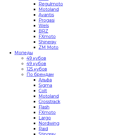
Regulmoto
Motoland
Avantis
Progasi
Wels
BRZ
FXmoto
Shineray
ZM Moto
Мопеды
49 кубов
49 кубов
125 кубов
По брендам
Альфа
Sigma
Colt
Motoland
Crosstrack
Flash
FXmoto
Largo
Nordwing
Raid
Stingray