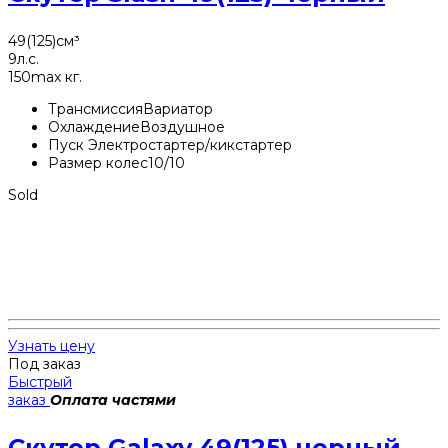
49(125)
см³
9
л.с.
150
max кг.
Трансмиссия
Вариатор
Охлаждение
Воздушное
Пуск
Электростартер/кикстартер
Размер колес
10/10
Sold
Узнать цену
Под заказ
Быстрый
заказ
Оплата частями
Скутер Galaxy 49(125) черный