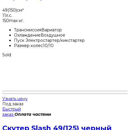
49(150)
см³
11
л.с.
150
max кг.
Трансмиссия
Вариатор
Охлаждение
Воздушное
Пуск
Электростартер/кикстартер
Размер колес
10/10
Sold
Узнать цену
Под заказ
Быстрый
заказ
Оплата частями
Скутер Slash 49(125) черный