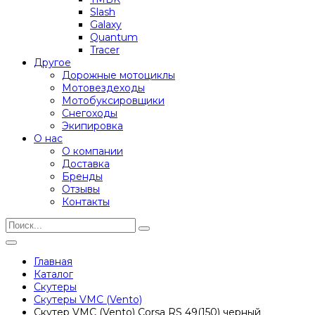
Slash
Galaxy
Quantum
Tracer
Другое
Дорожные мотоциклы
Мотовездеходы
Мотобуксировщики
Снегоходы
Экипировка
О нас
О компании
Доставка
Бренды
Отзывы
Контакты
Главная
Каталог
Скутеры
Скутеры VMC (Vento)
Скутер VMC (Vento) Corsa RS 49(150) черный