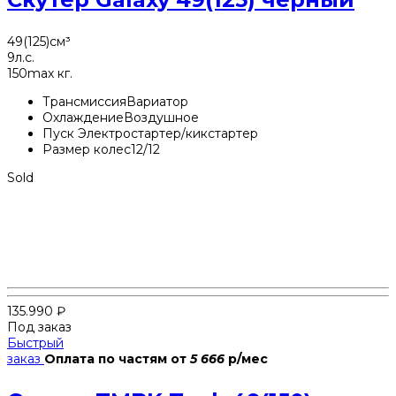
49(125)
см³
9
л.с.
150
max кг.
Трансмиссия
Вариатор
Охлаждение
Воздушное
Пуск
Электростартер/кикстартер
Размер колес
12/12
Sold
135.990
₽
Под заказ
Быстрый
заказ
Оплата по частям
от
5 666
р/мес