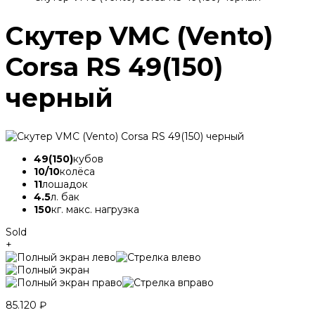
Скутер VMC (Vento)
Corsa RS 49(150)
черный
49(150)
кубов
10/10
колёса
11
лошадок
4.5
л. бак
150
кг. макс. нагрузка
Sold
+
85.120
₽