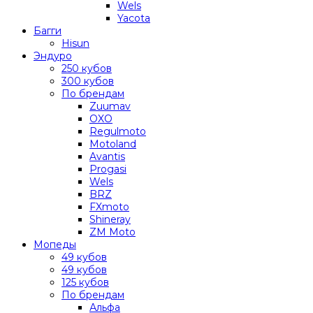
Wels
Yacota
Багги
Hisun
Эндуро
250 кубов
300 кубов
По брендам
Zuumav
OXO
Regulmoto
Motoland
Avantis
Progasi
Wels
BRZ
FXmoto
Shineray
ZM Moto
Мопеды
49 кубов
49 кубов
125 кубов
По брендам
Альфа