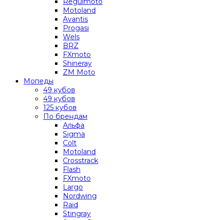
Regulmoto
Motoland
Avantis
Progasi
Wels
BRZ
FXmoto
Shineray
ZM Moto
Мопеды
49 кубов
49 кубов
125 кубов
По брендам
Альфа
Sigma
Colt
Motoland
Crosstrack
Flash
FXmoto
Largo
Nordwing
Raid
Stingray