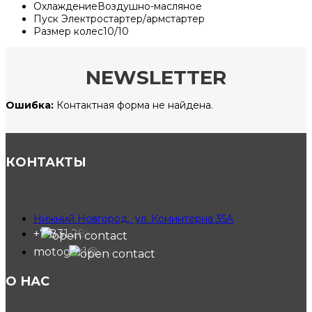
Охлаждение
Воздушно-масляное
Пуск
Электростартер/армстартер
Размер колес
10/10
NEWSLETTER
Ошибка:
Контактная форма не найдена.
КОНТАКТЫ
Нижний Новгород, ул. Коминтерна 35А
+7 831 288-91-40
motogor1@yandex.ru
О НАС