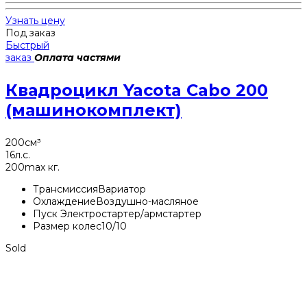
Узнать цену
Под заказ
Быстрый
заказ
Оплата частями
Квадроцикл Yacota Cabo 200
(машинокомплект)
200
см³
16
л.с.
200
max кг.
Трансмиссия
Вариатор
Охлаждение
Воздушно-масляное
Пуск
Электростартер/армстартер
Размер колес
10/10
Sold