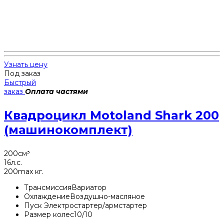
Узнать цену
Под заказ
Быстрый
заказ
Оплата частями
Квадроцикл Motoland Shark 200
(машинокомплект)
200
см³
16
л.с.
200
max кг.
Трансмиссия
Вариатор
Охлаждение
Воздушно-масляное
Пуск
Электростартер/армстартер
Размер колес
10/10