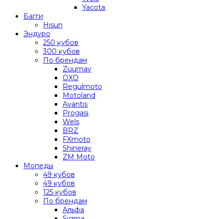
Yacota
Багги
Hisun
Эндуро
250 кубов
300 кубов
По брендам
Zuumav
OXO
Regulmoto
Motoland
Avantis
Progasi
Wels
BRZ
FXmoto
Shineray
ZM Moto
Мопеды
49 кубов
49 кубов
125 кубов
По брендам
Альфа
Sigma