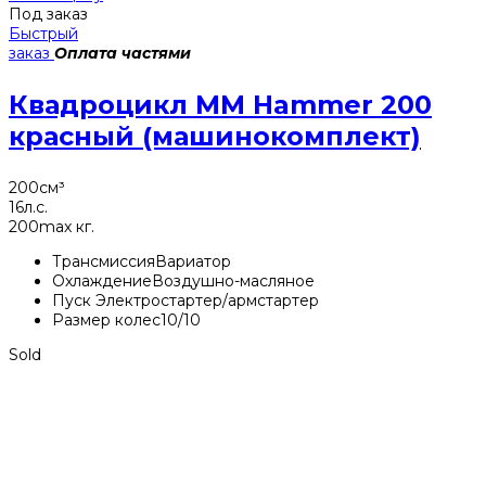
Под заказ
Быстрый
заказ
Оплата частями
Квадроцикл MM Hammer 200
красный (машинокомплект)
200
см³
16
л.с.
200
max кг.
Трансмиссия
Вариатор
Охлаждение
Воздушно-масляное
Пуск
Электростартер/армстартер
Размер колес
10/10
Sold