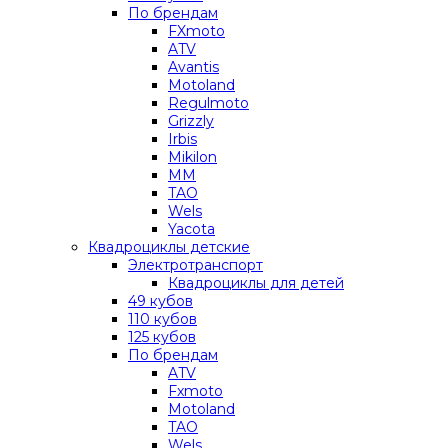
По брендам
FXmoto
ATV
Avantis
Motoland
Regulmoto
Grizzly
Irbis
Mikilon
MM
TAO
Wels
Yacota
Квадроциклы детские
Электротранспорт
Квадроциклы для детей
49 кубов
110 кубов
125 кубов
По брендам
ATV
Fxmoto
Motoland
TAO
Wels