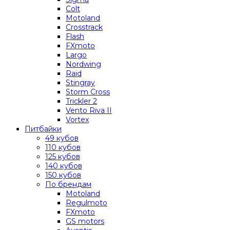
Colt
Motoland
Crosstrack
Flash
FXmoto
Largo
Nordwing
Raid
Stingray
Storm Cross
Trickler 2
Vento Riva II
Vortex
Питбайки
49 кубов
110 кубов
125 кубов
140 кубов
150 кубов
По брендам
Motoland
Regulmoto
FXmoto
GS motors