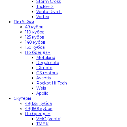
Storm Cross
Trickler 2
Vento Riva II
Vortex
Питбайки
49 кубов
110 кубов
125 кубов
140 кубов
150 кубов
По брендам
Motoland
Regulmoto
FXmoto
GS motors
Avantis
Rockot Hi-Tech
Wels
Apollo
Скутеры
49(125) кубов
49(150) кубов
По брендам
VMC (Vento)
TMBK