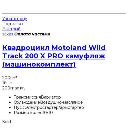
Узнать цену
Под заказ
Быстрый
заказ
Оплата частями
Квадроцикл Motoland Wild
Track 200 X PRO камуфляж
(машинокомплект)
200
см³
16
л.с.
200
max кг.
Трансмиссия
Вариатор
Охлаждение
Воздушно-масляное
Пуск
Электростартер/армстартер
Размер колес
10/10
Sold