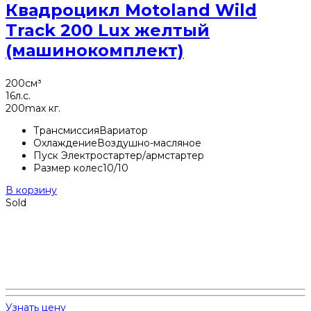
Квадроцикл Motoland Wild
Track 200 Lux желтый
(машинокомплект)
200
см³
16
л.с.
200
max кг.
Трансмиссия
Вариатор
Охлаждение
Воздушно-масляное
Пуск
Электростартер/армстартер
Размер колес
10/10
В корзину
Sold
Узнать цену