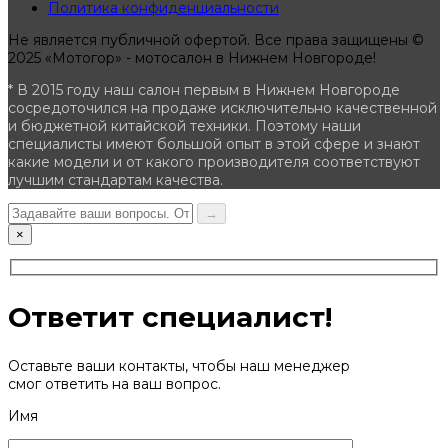
Политика конфиденциальности
Не является публичной офертой. Все права защищены ©
2025 «Мотогор» - мотосалон в Нижнем Новгороде!
* В 2015 году наш салон первым в Нижнем Новгороде
сосредоточился на продаже исключительно качественной
и бюджетной китайской техники. Поэтому наши
специалисты имеют большой опыт в этой сфере и знают
какие модели и от какого производителя соответствуют
лучшим стандартам качества.
→
×
Ответит специалист!
Оставьте ваши контакты, чтобы наш менеджер
смог ответить на ваш вопрос.
Имя