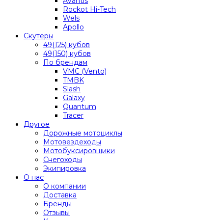
Avantis
Rockot Hi-Tech
Wels
Apollo
Скутеры
49(125) кубов
49(150) кубов
По брендам
VMC (Vento)
TMBK
Slash
Galaxy
Quantum
Tracer
Другое
Дорожные мотоциклы
Мотовездеходы
Мотобуксировщики
Снегоходы
Экипировка
О нас
О компании
Доставка
Бренды
Отзывы