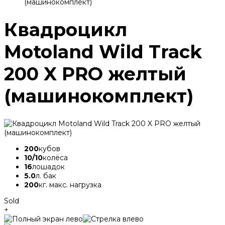
(машинокомплект)
Квадроцикл
Motoland Wild Track
200 X PRO желтый
(машинокомплект)
200
кубов
10/10
колёса
16
лошадок
5.0
л. бак
200
кг. макс. нагрузка
Sold
+