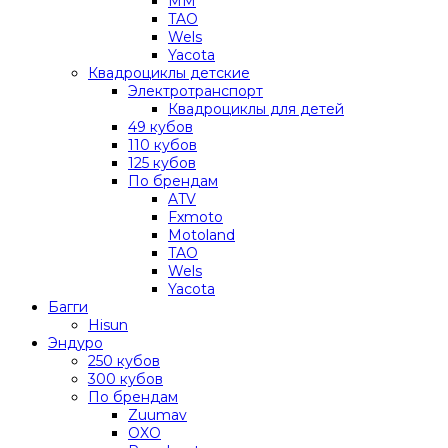
MM
TAO
Wels
Yacota
Квадроциклы детские
Электротранспорт
Квадроциклы для детей
49 кубов
110 кубов
125 кубов
По брендам
ATV
Fxmoto
Motoland
TAO
Wels
Yacota
Багги
Hisun
Эндуро
250 кубов
300 кубов
По брендам
Zuumav
OXO