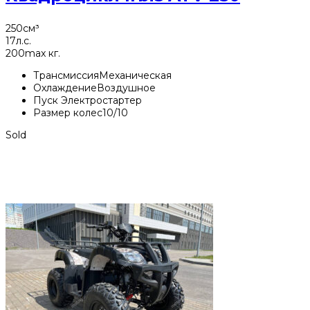
250
см³
17
л.с.
200
max кг.
Трансмиссия
Механическая
Охлаждение
Воздушное
Пуск
Электростартер
Размер колес
10/10
Sold