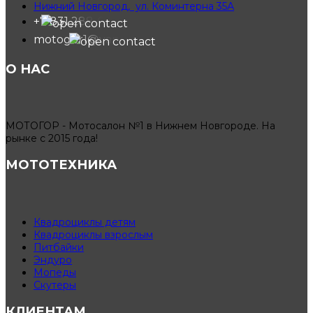
Нижний Новгород, ул. Коминтерна 35А
+7 831 288-91-40
motogor1@yandex.ru
О НАС
МОТОГОР - Мотосалон №1 в Нижнем Новгороде. На
рынке с 2015 года!
МОТОТЕХНИКА
Квадроциклы детям
Квадроциклы взрослым
Питбайки
Эндуро
Мопеды
Скутеры
КЛИЕНТАМ