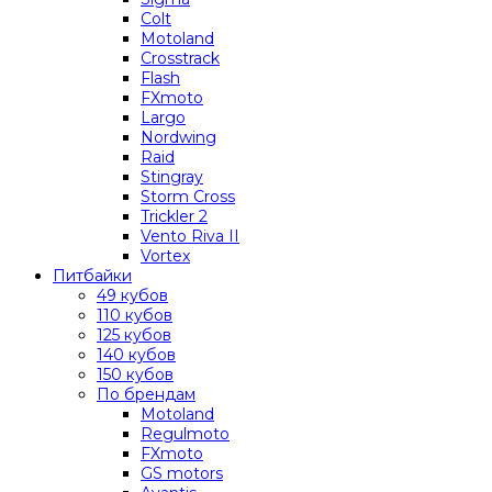
Colt
Motoland
Crosstrack
Flash
FXmoto
Largo
Nordwing
Raid
Stingray
Storm Cross
Trickler 2
Vento Riva II
Vortex
Питбайки
49 кубов
110 кубов
125 кубов
140 кубов
150 кубов
По брендам
Motoland
Regulmoto
FXmoto
GS motors