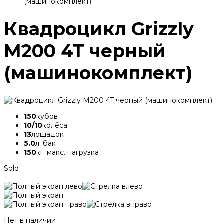
(машинокомплект)
Квадроцикл Grizzly
M200 4T черный
(машинокомплект)
150
кубов
10/10
колёса
13
лошадок
5.0
л. бак
150
кг. макс. нагрузка
Sold
+
Нет в наличии