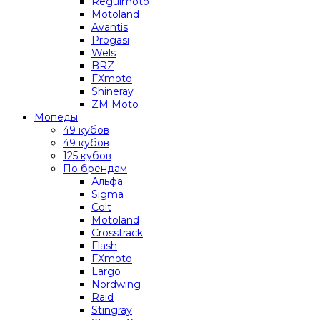
Regulmoto
Motoland
Avantis
Progasi
Wels
BRZ
FXmoto
Shineray
ZM Moto
Мопеды
49 кубов
49 кубов
125 кубов
По брендам
Альфа
Sigma
Colt
Motoland
Crosstrack
Flash
FXmoto
Largo
Nordwing
Raid
Stingray