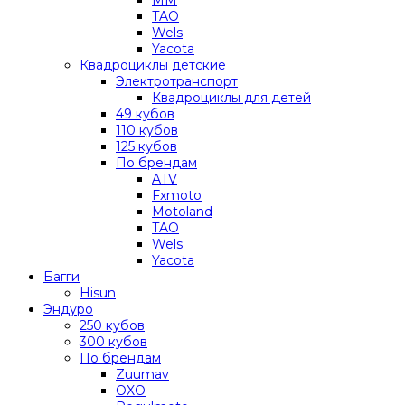
TAO
Wels
Yacota
Квадроциклы детские
Электротранспорт
Квадроциклы для детей
49 кубов
110 кубов
125 кубов
По брендам
ATV
Fxmoto
Motoland
TAO
Wels
Yacota
Багги
Hisun
Эндуро
250 кубов
300 кубов
По брендам
Zuumav
OXO