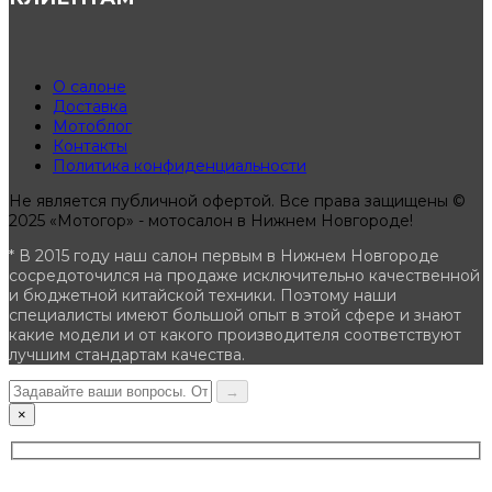
О салоне
Доставка
Мотоблог
Контакты
Политика конфиденциальности
Не является публичной офертой. Все права защищены ©
2025 «Мотогор» - мотосалон в Нижнем Новгороде!
* В 2015 году наш салон первым в Нижнем Новгороде
сосредоточился на продаже исключительно качественной
и бюджетной китайской техники. Поэтому наши
специалисты имеют большой опыт в этой сфере и знают
какие модели и от какого производителя соответствуют
лучшим стандартам качества.
→
×