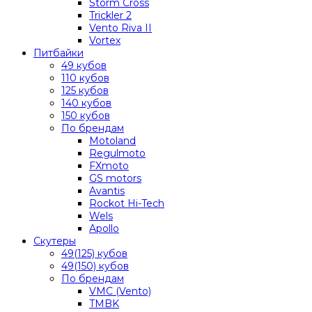
Storm Cross
Trickler 2
Vento Riva II
Vortex
Питбайки
49 кубов
110 кубов
125 кубов
140 кубов
150 кубов
По брендам
Motoland
Regulmoto
FXmoto
GS motors
Avantis
Rockot Hi-Tech
Wels
Apollo
Скутеры
49(125) кубов
49(150) кубов
По брендам
VMC (Vento)
TMBK