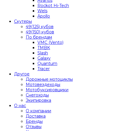
Avantis
Rockot Hi-Tech
Wels
Apollo
Скутеры
49(125) кубов
49(150) кубов
По брендам
VMC (Vento)
TMBK
Slash
Galaxy
Quantum
Tracer
Другое
Дорожные мотоциклы
Мотовездеходы
Мотобуксировщики
Снегоходы
Экипировка
О нас
О компании
Доставка
Бренды
Отзывы