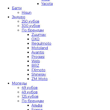
Yacota
Багги
Hisun
Эндуро
250 кубов
300 кубов
По брендам
Zuumav
OXO
Regulmoto
Motoland
Avantis
Progasi
Wels
BRZ
FXmoto
Shineray
ZM Moto
Мопеды
49 кубов
49 кубов
125 кубов
По брендам
Альфа
Sigma