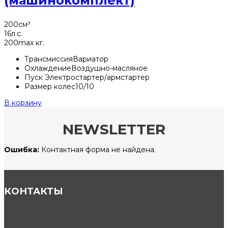
(машинокомплект)
200
см³
16
л.с.
200
max кг.
Трансмиссия
Вариатор
Охлаждение
Воздушно-масляное
Пуск
Электростартер/армстартер
Размер колес
10/10
В корзину
NEWSLETTER
Ошибка:
Контактная форма не найдена.
КОНТАКТЫ