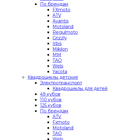
По брендам
FXmoto
ATV
Avantis
Motoland
Regulmoto
Grizzly
Irbis
Mikilon
MM
TAO
Wels
Yacota
Квадроциклы детские
Электротранспорт
Квадроциклы для детей
49 кубов
110 кубов
125 кубов
По брендам
ATV
Fxmoto
Motoland
TAO
Wels