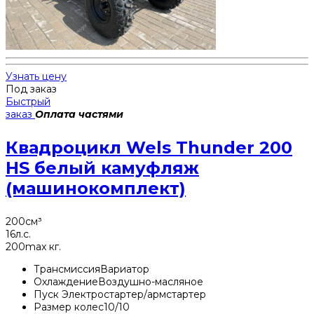
Узнать цену
Под заказ
Быстрый
заказ
Оплата частями
Квадроцикл Wels Thunder 200
HS белый камуфляж
(машинокомплект)
200
см³
16
л.с.
200
max кг.
Трансмиссия
Вариатор
Охлаждение
Воздушно-масляное
Пуск
Электростартер/армстартер
Размер колес
10/10