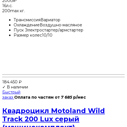
200
см³
16
л.с.
200
max кг.
Трансмиссия
Вариатор
Охлаждение
Воздушно-масляное
Пуск
Электростартер/армстартер
Размер колес
10/10
184.450
₽
✓ В наличии
Быстрый
заказ
Оплата по частям
от
7 685
р/мес
Квадроцикл Motoland Wild
Track 200 Lux серый