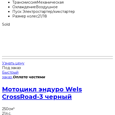
Трансмиссия
Механическая
Охлаждение
Воздушное
Пуск
Электростартер/кикстартер
Размер колес
21/18
Sold
Узнать цену
Под заказ
Быстрый
заказ
Оплата частями
Мотоцикл эндуро Wels
CrossRoad-3 черный
250
см³
21
л.с.