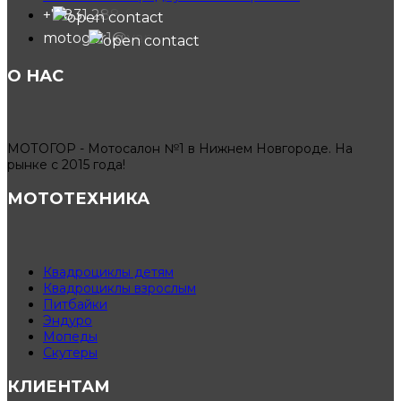
+7 831 288-91-40
motogor1@yandex.ru
О НАС
МОТОГОР - Мотосалон №1 в Нижнем Новгороде. На
рынке с 2015 года!
МОТОТЕХНИКА
Квадроциклы детям
Квадроциклы взрослым
Питбайки
Эндуро
Мопеды
Скутеры
КЛИЕНТАМ