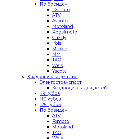
По брендам
FXmoto
ATV
Avantis
Motoland
Regulmoto
Grizzly
Irbis
Mikilon
MM
TAO
Wels
Yacota
Квадроциклы детские
Электротранспорт
Квадроциклы для детей
49 кубов
110 кубов
125 кубов
По брендам
ATV
Fxmoto
Motoland
TAO
Wels