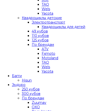
TAO
Wels
Yacota
Квадроциклы детские
Электротранспорт
Квадроциклы для детей
49 кубов
110 кубов
125 кубов
По брендам
ATV
Fxmoto
Motoland
TAO
Wels
Yacota
Багги
Hisun
Эндуро
250 кубов
300 кубов
По брендам
Zuumav
OXO