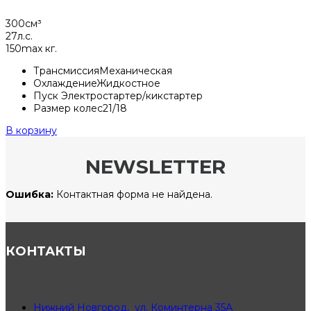
300
см³
27
л.с.
150
max кг.
Трансмиссия
Механическая
Охлаждение
Жидкостное
Пуск
Электростартер/кикстартер
Размер колес
21/18
В корзину
NEWSLETTER
Ошибка:
Контактная форма не найдена.
КОНТАКТЫ
Нижний Новгород, ул. Коминтерна 35А