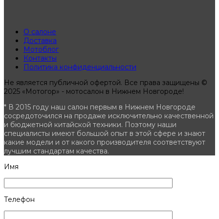
О салоне
Доставка
Мотоблог
Контакты
Политика конфиденциальности
Не является публичной офертой. Все права защищены ©
2025 «Мотогор» - мотосалон в Нижнем Новгороде!
* В 2015 году наш салон первым в Нижнем Новгороде
сосредоточился на продаже исключительно качественной
и бюджетной китайской техники. Поэтому наши
специалисты имеют большой опыт в этой сфере и знают
какие модели и от какого производителя соответствуют
лучшим стандартам качества.
Имя
Телефон