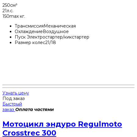
250
см³
21
л.с.
150
max кг.
Трансмиссия
Механическая
Охлаждение
Воздушное
Пуск
Электростартер/кикстартер
Размер колес
21/18
Узнать цену
Под заказ
Быстрый
заказ
Оплата частями
Мотоцикл эндуро Regulmoto
Crosstrec 300