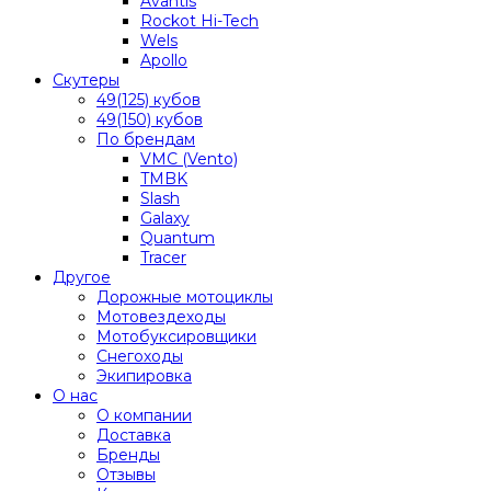
Avantis
Rockot Hi-Tech
Wels
Apollo
Скутеры
49(125) кубов
49(150) кубов
По брендам
VMC (Vento)
TMBK
Slash
Galaxy
Quantum
Tracer
Другое
Дорожные мотоциклы
Мотовездеходы
Мотобуксировщики
Снегоходы
Экипировка
О нас
О компании
Доставка
Бренды
Отзывы