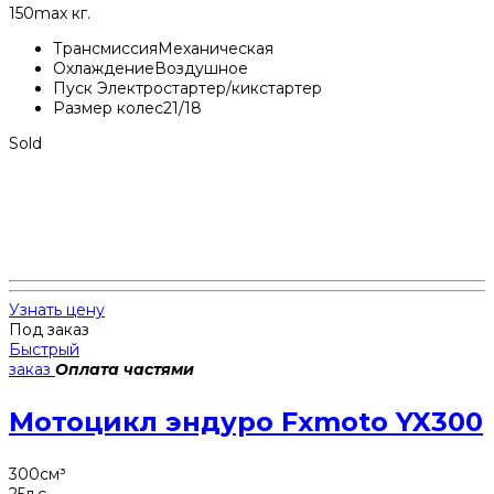
150
max кг.
Трансмиссия
Механическая
Охлаждение
Воздушное
Пуск
Электростартер/кикстартер
Размер колес
21/18
Sold
Узнать цену
Под заказ
Быстрый
заказ
Оплата частями
Мотоцикл эндуро Fxmoto YX300
300
см³
25
л.с.