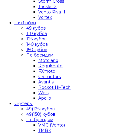
Storm Cross
Trickler 2
Vento Riva II
Vortex
Питбайки
49 кубов
110 кубов
125 кубов
140 кубов
150 кубов
По брендам
Motoland
Regulmoto
FXmoto
GS motors
Avantis
Rockot Hi-Tech
Wels
Apollo
Скутеры
49(125) кубов
49(150) кубов
По брендам
VMC (Vento)
TMBK