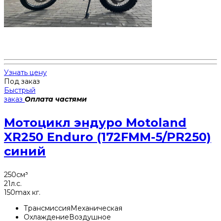
Узнать цену
Под заказ
Быстрый
заказ
Оплата частями
Мотоцикл эндуро Motoland
XR250 Enduro (172FMM-5/PR250)
синий
250
см³
21
л.с.
150
max кг.
Трансмиссия
Механическая
Охлаждение
Воздушное