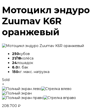
Мотоцикл эндуро
Zuumav K6R
оранжевый
250
кубов
21/18
колёса
24
лошадок
6.0
л. бак
150
кг. макс. нагрузка
Sold
+
208.700
₽