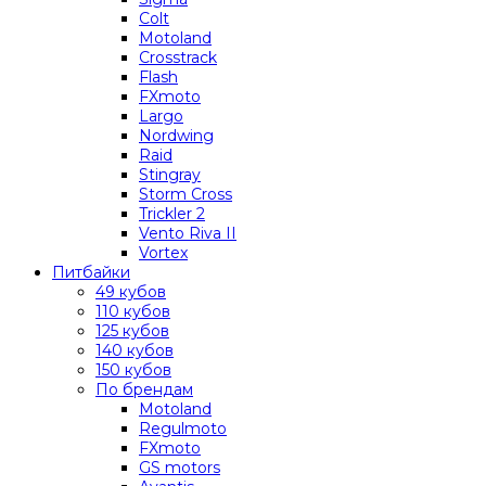
Colt
Motoland
Crosstrack
Flash
FXmoto
Largo
Nordwing
Raid
Stingray
Storm Cross
Trickler 2
Vento Riva II
Vortex
Питбайки
49 кубов
110 кубов
125 кубов
140 кубов
150 кубов
По брендам
Motoland
Regulmoto
FXmoto
GS motors