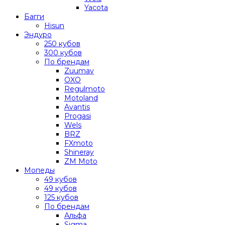
Yacota
Багги
Hisun
Эндуро
250 кубов
300 кубов
По брендам
Zuumav
OXO
Regulmoto
Motoland
Avantis
Progasi
Wels
BRZ
FXmoto
Shineray
ZM Moto
Мопеды
49 кубов
49 кубов
125 кубов
По брендам
Альфа
Sigma