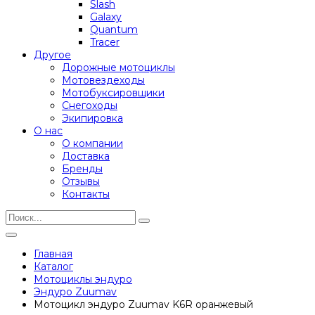
Slash
Galaxy
Quantum
Tracer
Другое
Дорожные мотоциклы
Мотовездеходы
Мотобуксировщики
Снегоходы
Экипировка
О нас
О компании
Доставка
Бренды
Отзывы
Контакты
Главная
Каталог
Мотоциклы эндуро
Эндуро Zuumav
Мотоцикл эндуро Zuumav K6R оранжевый