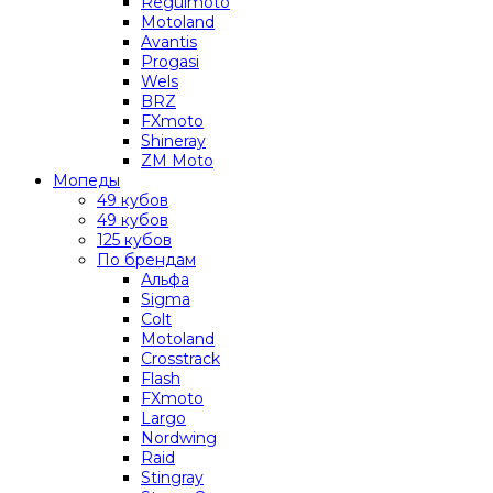
Regulmoto
Motoland
Avantis
Progasi
Wels
BRZ
FXmoto
Shineray
ZM Moto
Мопеды
49 кубов
49 кубов
125 кубов
По брендам
Альфа
Sigma
Colt
Motoland
Crosstrack
Flash
FXmoto
Largo
Nordwing
Raid
Stingray