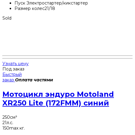
Пуск
Электростартер/кикстартер
Размер колес
21/18
Sold
Узнать цену
Под заказ
Быстрый
заказ
Оплата частями
Мотоцикл эндуро Motoland
XR250 Lite (172FMM) синий
250
см³
21
л.с.
150
max кг.